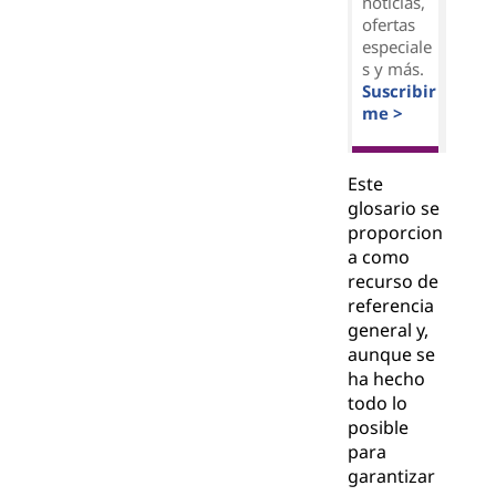
noticias,
ofertas
especiale
s y más.
Suscribir
me >
Este
glosario se
proporcion
a como
recurso de
referencia
general y,
aunque se
ha hecho
todo lo
posible
para
garantizar