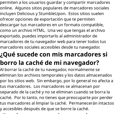
permiten a los usuarios guardar y compartir marcadores
online. Algunos sitios populares de marcadores sociales
incluyen Delicious y StumbleUpon. Estos sitios suelen
ofrecer opciones de exportación que te permiten
descargar tus marcadores en un formato compatible,
como un archivo HTML. Una vez que tengas el archivo
exportado, puedes importarlo al administrador de
marcadores de tu navegador web para tener todos tus
marcadores sociales accesibles desde tu navegador.
¿Qué sucede con mis marcadores si
borro la caché de mi navegador?
Al borrar la caché de tu navegador, normalmente se
eliminan los archivos temporales y los datos almacenados
por los sitios web. Sin embargo, por lo general no afecta a
tus marcadores. Los marcadores se almacenan por
separado de la caché y no se eliminan cuando se borra la
caché. Por lo tanto, no tienes que preocuparte por perder
tus marcadores al limpiar la caché. Permanecerán intactos
y accesibles después de que se borre la caché.