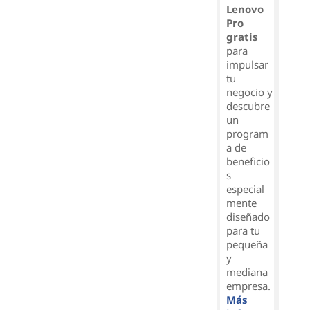
Lenovo
Pro
gratis
para
impulsar
tu
negocio y
descubre
un
program
a de
beneficio
s
especial
mente
diseñado
para tu
pequeña
y
mediana
empresa.
Más