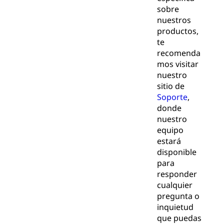
sobre
nuestros
productos,
te
recomenda
mos visitar
nuestro
sitio de
Soporte
,
donde
nuestro
equipo
estará
disponible
para
responder
cualquier
pregunta o
inquietud
que puedas