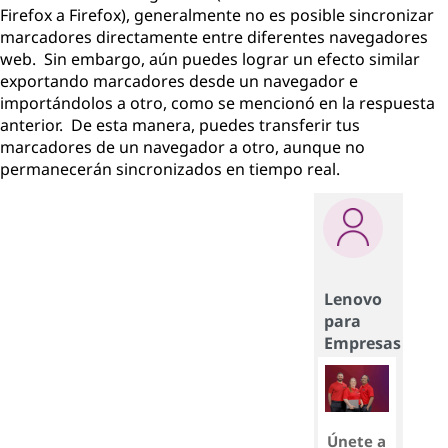
Firefox a Firefox), generalmente no es posible sincronizar
marcadores directamente entre diferentes navegadores
web. Sin embargo, aún puedes lograr un efecto similar
exportando marcadores desde un navegador e
importándolos a otro, como se mencionó en la respuesta
anterior. De esta manera, puedes transferir tus
marcadores de un navegador a otro, aunque no
permanecerán sincronizados en tiempo real.
Lenovo
para
Empresas
Únete a