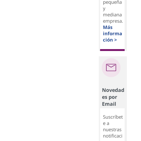
pequeña
y
mediana
empresa.
Más
informa
ción >
Novedad
es por
Email
Suscríbet
e a
nuestras
notificaci