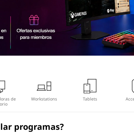
oras de
Workstations
Tablets
Acce
orio
alar programas?