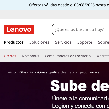
Ofertas válidas desde el 03/08/2026 hasta 
I
r
Productos
Soluciones
Servicios
Soporte
Sobre
a
l
Ofertas
Notebooks
Computadoras de Escritorio
Worksta
c
o
n
Inicio
>
Glosario
> ¿Qué significa desinstalar programas?
t
e
n
i
d
o
p