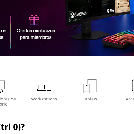
oras de
Workstations
Tablets
Acce
orio
trl 0)?