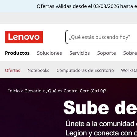
Ofertas válidas desde el 03/08/2026 hasta 
I
r
Productos
Soluciones
Servicios
Soporte
Sobre
a
l
Ofertas
Notebooks
Computadoras de Escritorio
Worksta
c
o
n
Inicio
>
Glosario
> ¿Qué es Control Cero (Ctrl 0)?
t
e
n
i
d
o
p