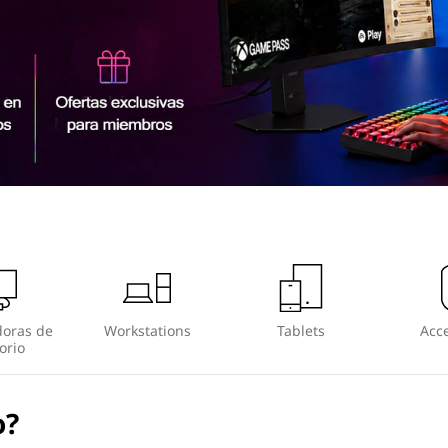
oras de
Workstations
Tablets
Acce
orio
o?