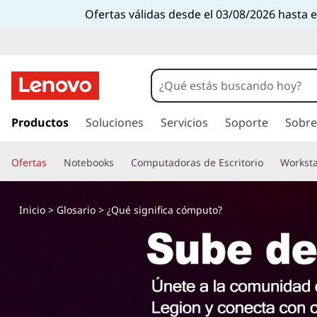
Ofertas válidas desde el 03/08/2026 hasta 
I
r
Productos
Soluciones
Servicios
Soporte
Sobre
a
l
Ofertas
Notebooks
Computadoras de Escritorio
Worksta
c
o
n
Inicio
>
Glosario
> ¿Qué significa cómputo?
t
e
n
i
d
o
p