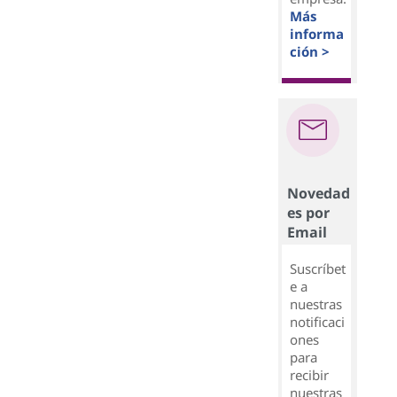
Más
informa
ción >
Novedad
es por
Email
Suscríbet
e a
nuestras
notificaci
ones
para
recibir
nuestras