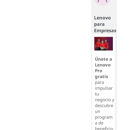
Lenovo
para
Empresas
Únete a
Lenovo
Pro
gratis
para
impulsar
tu
negocio y
descubre
un
program
a de
beneficio