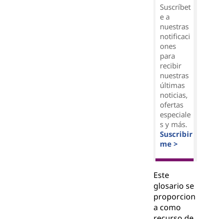
Suscríbet
e a
nuestras
notificaci
ones
para
recibir
nuestras
últimas
noticias,
ofertas
especiale
s y más.
Suscribir
me >
Este
glosario se
proporcion
a como
recurso de