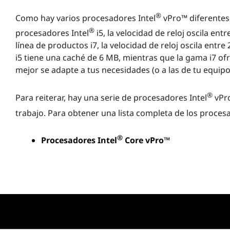
®
Como hay varios procesadores Intel
vPro™ diferentes,
®
procesadores Intel
i5, la velocidad de reloj oscila ent
línea de productos i7, la velocidad de reloj oscila entr
i5 tiene una caché de 6 MB, mientras que la gama i7 of
mejor se adapte a tus necesidades (o a las de tu equipo
®
Para reiterar, hay una serie de procesadores Intel
vPro
trabajo. Para obtener una lista completa de los procesa
®
Procesadores Intel
Core vPro™
®
¿Cómo funciona Intel
vPro™?
®
Intel
vPro™ es una plataforma integral diseñada para m
laptops empresariales. Combina varias tecnologías cla
®
®
esencia, Intel
vPro™ incluye la tecnología Intel
Active