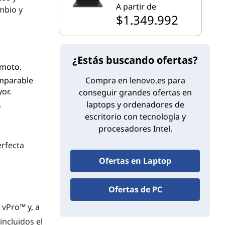
A partir de
mbio y
$1.349.992
¿Estás buscando ofertas?
emoto.
omparable
Compra en lenovo.es para
or.
conseguir grandes ofertas en
laptops y ordenadores de
y
escritorio con tecnología y
procesadores Intel.
erfecta
Ofertas en Laptop
Ofertas de PC
 vPro™ y, a
incluidos el