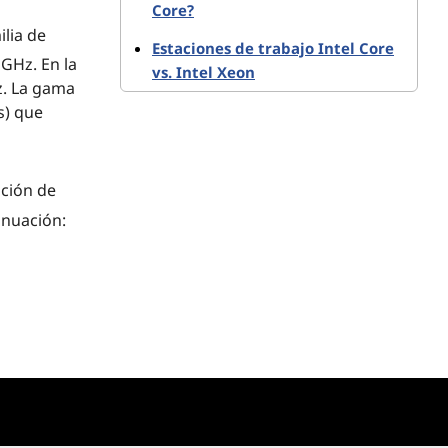
Core?
ilia de
Estaciones de trabajo Intel Core
 GHz. En la
vs. Intel Xeon
Hz. La gama
s) que
ación de
inuación:
 las
das. En
tión remota