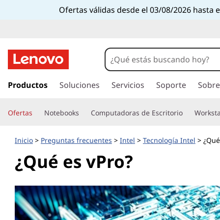
Ofertas válidas desde el 03/08/2026 hasta 
I
r
Productos
Soluciones
Servicios
Soporte
Sobre
a
l
Ofertas
Notebooks
Computadoras de Escritorio
Worksta
c
o
n
Inicio
>
Preguntas frecuentes
>
Intel
>
Tecnología Intel
> ¿Qué
t
¿Qué es vPro?
e
n
i
d
o
p