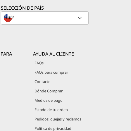
sto permite
SELECCIÓN DE PAÍS
s y la
 permite la
ante la
 PARA
AYUDA AL CLIENTE
FAQs
FAQs para comprar
ridad.
Contacto
la
Dónde Comprar
Medios de pago
 resolución
Estado de tu orden
d avanzadas
Pedidos, quejas y reclamos
Política de privacidad