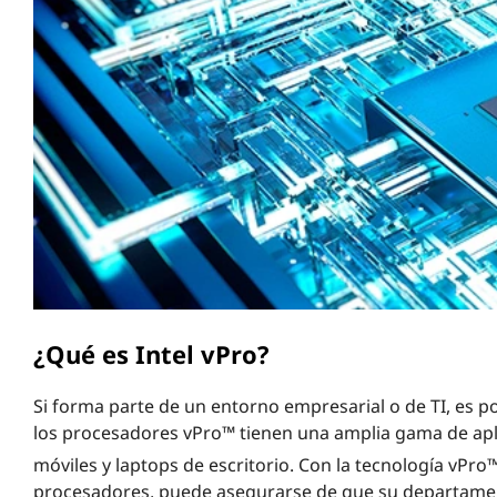
r
i
n
c
i
p
a
l
¿Qué es Intel vPro?
Si forma parte de un entorno empresarial o de TI, es p
los procesadores vPro™ tienen una amplia gama de apli
móviles y laptops de escritorio. Con la tecnología vPro™
procesadores, puede asegurarse de que su departamen