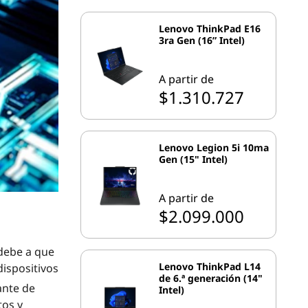
Lenovo ThinkPad E16
3ra Gen (16” Intel)
A partir de
$1.310.727
Lenovo Legion 5i 10ma
Gen (15" Intel)
A partir de
$2.099.000
 debe a que
Lenovo ThinkPad L14
ispositivos
de 6.ª generación (14"
ante de
Intel)
tos y