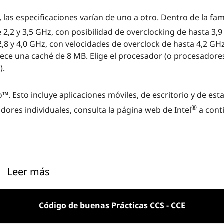
 las especificaciones varían de uno a otro. Dentro de la fam
re 2,2 y 3,5 GHz, con posibilidad de overclocking de hasta 3,9
e 2,8 y 4,0 GHz, con velocidades de overclock de hasta 4,2 G
rece una caché de 8 MB. Elige el procesador (o procesadore
).
™. Esto incluye aplicaciones móviles, de escritorio y de est
®
dores individuales, consulta la página web de Intel
a cont
Leer más
ejorar la administración, la seguridad y el rendimiento de
ve que trabajan juntas para proporcionar funciones avanza
Código de buenas Prácticas CCS - CCE
®
 Management Technology (Intel
AMT), que permite la ges