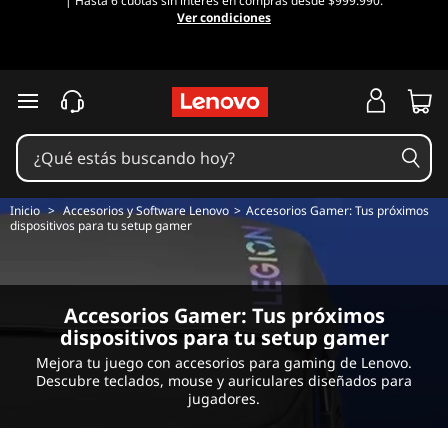
| Hasta 6 cuotas sin interés en compras desde $999.990.
A
Ver condiciones
c
c
Ir al contenido principal
e
s
Inicio
>
Accesorios y Software Lenovo
>
Accesorios Gamer: Tus próximos
o
dispositivos para tu setup gamer
r
i
Accesorios Gamer: Tus próximos
dispositivos para tu setup gamer
o
Mejora tu juego con accesorios para gaming de Lenovo.
Descubre teclados, mouse y auriculares diseñados para
s
jugadores.