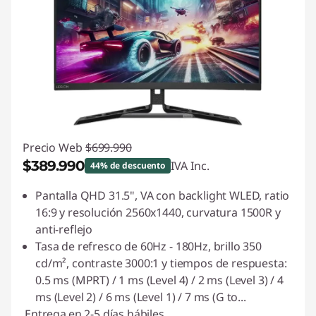
Precio Web
$699.990
$389.990
IVA Inc.
44% de descuento
Ahorros instantáneos :
-$310.000
Pantalla QHD 31.5", VA con backlight WLED, ratio
16:9 y resolución 2560x1440, curvatura 1500R y
anti-reflejo
Tasa de refresco de 60Hz - 180Hz, brillo 350
cd/m², contraste 3000:1 y tiempos de respuesta:
0.5 ms (MPRT) / 1 ms (Level 4) / 2 ms (Level 3) / 4
ms (Level 2) / 6 ms (Level 1) / 7 ms (G to
...
Entrega
en 2-5 días hábiles