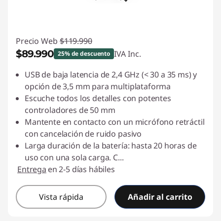
Precio Web
$119.990
$89.990
IVA Inc.
25% de descuento
Ahorros instantáneos :
-$30.000
USB de baja latencia de 2,4 GHz (< 30 a 35 ms) y
opción de 3,5 mm para multiplataforma
Escuche todos los detalles con potentes
controladores de 50 mm
Mantente en contacto con un micrófono retráctil
con cancelación de ruido pasivo
Larga duración de la batería: hasta 20 horas de
uso con una sola carga. C
...
Entrega
en 2-5 días hábiles
Vista rápida
Añadir al carrito