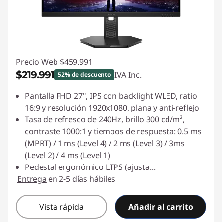
Precio Web
$459.991
$219.991
IVA Inc.
52% de descuento
Ahorros instantáneos :
-$240.000
Pantalla FHD 27", IPS con backlight WLED, ratio
16:9 y resolución 1920x1080, plana y anti-reflejo
Tasa de refresco de 240Hz, brillo 300 cd/m²,
contraste 1000:1 y tiempos de respuesta: 0.5 ms
(MPRT) / 1 ms (Level 4) / 2 ms (Level 3) / 3ms
(Level 2) / 4 ms (Level 1)
Pedestal ergonómico LTPS (ajusta
...
Entrega
en 2-5 días hábiles
Vista rápida
Añadir al carrito