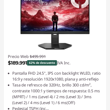
Precio Web
$499.991
$189.991
IVA Inc.
62% de descuento
Ahorros instantáneos :
-$310.000
Pantalla FHD 24.5", IPS con backlight WLED, ratio
16:9 y resolución 1920x1080, plana y anti-reflejo
Tasa de refresco de 320Hz, brillo 300 cd/m²,
contraste 1000:1 y tiempos de respuesta: 0.5 ms
(MPRT) / 1 ms (Level 4) / 2 ms (Level 3) / 3ms
(Level 2) / 4 ms (Level 1) / 6 ms(Off)
Pedestal TSPH (inc
...