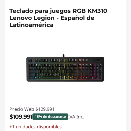
Teclado para juegos RGB KM310
Lenovo Legion - Español de
Latinoamérica
Precio Web
$129.991
$109.991
IVA Inc.
15% de descuento
+1 unidades disponibles
Ahorros instantáneos :
-$20.000