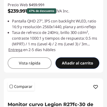
Precio Web
$459.991
$239.991
IVA Inc.
47% de descuento
Ahorros instantáneos :
-$220.000
Pantalla QHD 27", IPS con backlight WLED, ratio
16:9 y resolución 2560x1440, plana y anti-reflejo
Tasa de refresco de 240Hz, brillo 300 cd/m²,
contraste 1000:1 y tiempos de respuesta: 0.5 ms
(MPRT) / 1 ms (Level 4) / 2 ms (Level 3) / 3m
...
Entrega
en 2-5 días hábiles
Vista rápida
Añadir al carrito
Comparar
<b> <b>
Monitor curvo Legion R27fc-30 de