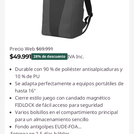
e
r
p
a
Precio Web
$69.991
$49.991
IVA Inc.
28% de descuento
r
Ahorros instantáneos :
-$20.000
Durable con 90 % de poliéster antisalpicaduras y
a
10 % de PU
Se adapta perfectamente a equipos portátiles de
t
hasta 16"
u
Cierre estilo juego con candado magnético
FIDLOCK de fácil acceso para seguridad
P
Varios bolsillos en el compartimiento principal
para un almacenamiento sencillo
C
Fondo antigolpes EUDE-FOA
...
Entrega
en 2-5 días hábiles