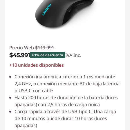
o
n
o
s
Precio Web
$119.991
$45.991
,
IVA Inc.
61% de descuento
+10 unidades disponibles
Ahorros instantáneos :
-$74.000
m
Conexión inalámbrica inferior a 1 ms mediante
o
2,4 GHz, o conexión mediante BT de baja latencia
o USB-C con cable
u
Hasta 200 horas de duración de la batería (luces
apagadas) con 2,5 horas de carga única
s
Carga rápida a través de USB Tipo C. Una carga
e
de 10 minutos puede durar 10 horas (luces
apagadas)