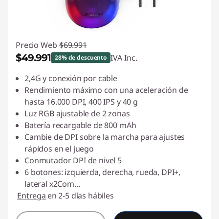
Precio Web
$69.991
$49.991
IVA Inc.
28% de descuento
Ahorros instantáneos :
-$20.000
2,4G y conexión por cable
Rendimiento máximo con una aceleración de
hasta 16.000 DPI, 400 IPS y 40 g
Luz RGB ajustable de 2 zonas
Batería recargable de 800 mAh
Cambie de DPI sobre la marcha para ajustes
rápidos en el juego
Conmutador DPI de nivel 5
6 botones: izquierda, derecha, rueda, DPI+,
lateral x2Com
...
Entrega
en 2-5 días hábiles