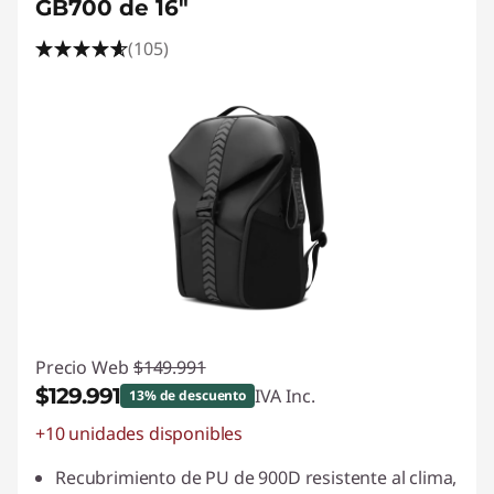
GB700 de 16"
(105)
Precio Web
$149.991
$129.991
IVA Inc.
13% de descuento
+10 unidades disponibles
Ahorros instantáneos :
-$20.000
Recubrimiento de PU de 900D resistente al clima,