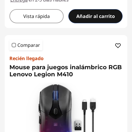
o
n
Vista rápida
Añadir al carrito
o
t
Comparar
e
Recién llegado
b
Mouse para juegos inalámbrico RGB
Lenovo Legion M410
o
o
k