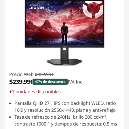
Precio Web
$459.991
$239.991
IVA Inc.
47% de descuento
+1 unidades disponibles
Ahorros instantáneos :
-$220.000
Pantalla QHD 27", IPS con backlight WLED, ratio
16:9 y resolución 2560x1440, plana y anti-reflejo
Tasa de refresco de 240Hz, brillo 300 cd/m²,
contraste 1000:1 y tiempos de respuesta: 0.5 ms