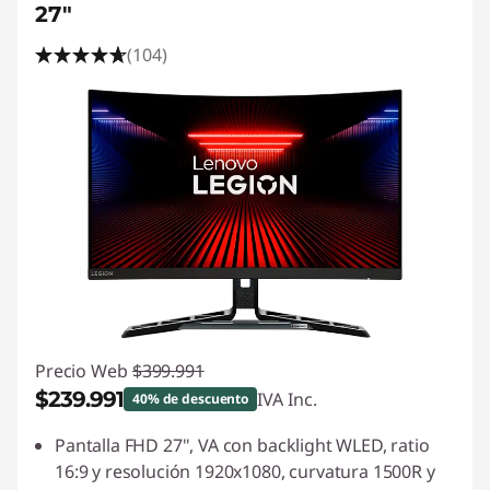
27"
(104)
Precio Web
$399.991
$239.991
IVA Inc.
40% de descuento
Ahorros instantáneos :
-$160.000
Pantalla FHD 27", VA con backlight WLED, ratio
16:9 y resolución 1920x1080, curvatura 1500R y