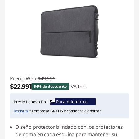
Precio Web
$49.991
$22.991
IVA Inc.
54% de descuento
Ahorros instantáneos :
-$27.000
Para miembros
Precio Lenovo Pro:
Registra
tu empresa GRATIS y comienza a ahorrar
Diseño protector blindado con los protectores
de goma en cada esquina para mantener su