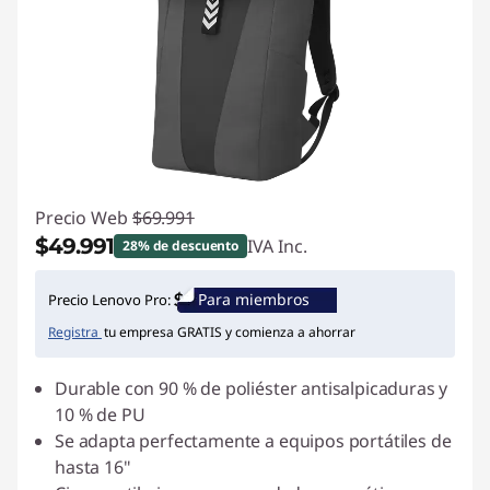
Precio Web
$69.991
$49.991
IVA Inc.
28% de descuento
Ahorros instantáneos :
-$20.000
Para miembros
Precio Lenovo Pro:
Registra
tu empresa GRATIS y comienza a ahorrar
Durable con 90 % de poliéster antisalpicaduras y
10 % de PU
Se adapta perfectamente a equipos portátiles de
hasta 16"