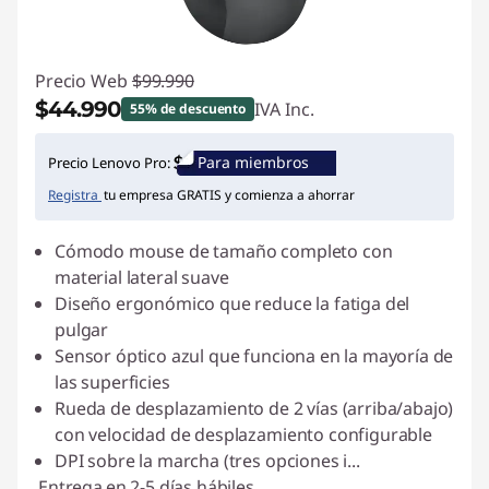
Precio Web
$99.990
$44.990
IVA Inc.
55% de descuento
Ahorros instantáneos :
-$55.000
Para miembros
Precio Lenovo Pro:
Registra
tu empresa GRATIS y comienza a ahorrar
Cómodo mouse de tamaño completo con
material lateral suave
Diseño ergonómico que reduce la fatiga del
pulgar
Sensor óptico azul que funciona en la mayoría de
las superficies
Rueda de desplazamiento de 2 vías (arriba/abajo)
con velocidad de desplazamiento configurable
DPI sobre la marcha (tres opciones i
...
Entrega
en 2-5 días hábiles