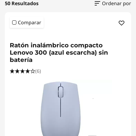
u
50 Resultados
Ordenar por
e
Comparar
t
<b>
<b>
o
Ratón inalámbrico compacto
o
Lenovo 300 (azul escarcha) sin
batería
t
(6)
h
d
e
L
e