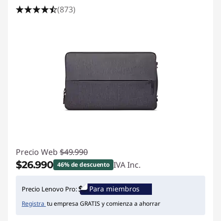
(873)
Precio Web
$49.990
$26.990
IVA Inc.
46% de descuento
Ahorros instantáneos :
-$23.000
Para miembros
Precio Lenovo Pro:
Registra
tu empresa GRATIS y comienza a ahorrar