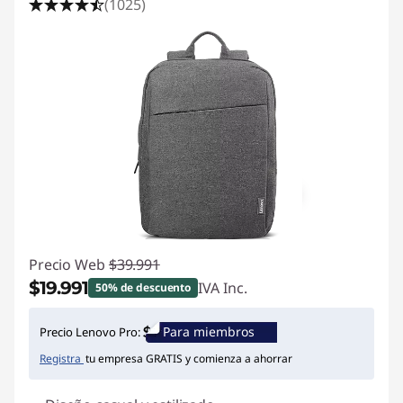
(1025)
Precio Web
$39.991
$19.991
IVA Inc.
50% de descuento
Ahorros instantáneos :
-$20.000
Para miembros
Precio Lenovo Pro:
Registra
tu empresa GRATIS y comienza a ahorrar