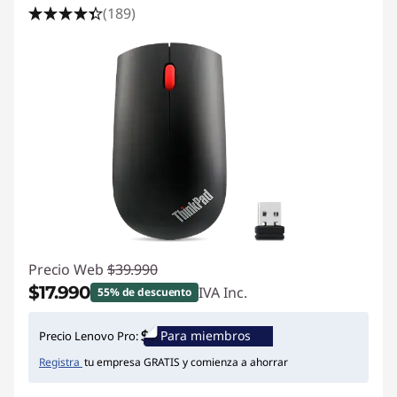
(189)
Precio Web
$39.990
$17.990
IVA Inc.
55% de descuento
Ahorros instantáneos :
-$22.000
Para miembros
Precio Lenovo Pro:
Registra
tu empresa GRATIS y comienza a ahorrar