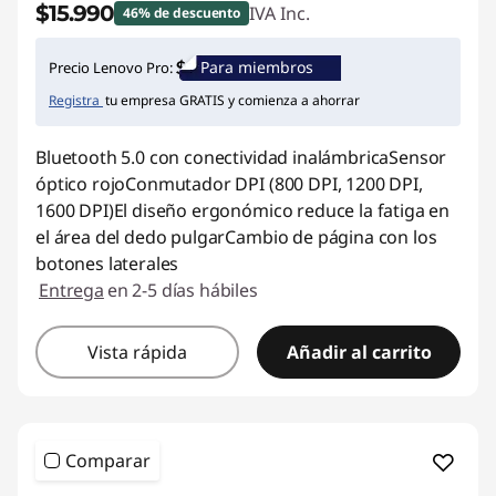
$15.990
IVA Inc.
46% de descuento
Ahorros instantáneos :
-$14.000
Para miembros
Precio Lenovo Pro:
Registra
tu empresa GRATIS y comienza a ahorrar
Bluetooth 5.0 con conectividad inalámbricaSensor
óptico rojoConmutador DPI (800 DPI, 1200 DPI,
1600 DPI)El diseño ergonómico reduce la fatiga en
el área del dedo pulgarCambio de página con los
botones laterales
Entrega
en 2-5 días hábiles
Vista rápida
Añadir al carrito
Comparar