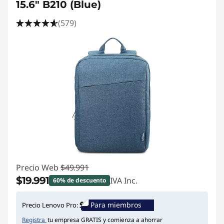
15.6" B210 (Blue)
(579)
Precio Web
$49.991
$19.991
IVA Inc.
60% de descuento
Ahorros instantáneos :
-$30.000
Para miembros
Precio Lenovo Pro:
Registra
tu empresa GRATIS y comienza a ahorrar