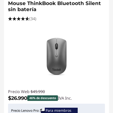
Mouse ThinkBook Bluetooth Silent
sin batería
(34)
Precio Web
$49.990
$26.990
IVA Inc.
46% de descuento
Ahorros instantáneos :
-$23.000
Para miembros
Precio Lenovo Pro: