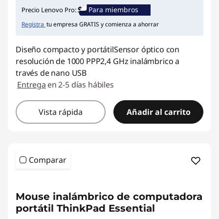
Ahorros instantáneos :
-$23.000
Para miembros
Precio Lenovo Pro:
Registra
tu empresa GRATIS y comienza a ahorrar
Diseño compacto y portátilSensor óptico con
resolución de 1000 PPP2,4 GHz inalámbrico a
través de nano USB
Entrega
en 2-5 días hábiles
Vista rápida
Añadir al carrito
Comparar
<b>
<b>
Mouse inalámbrico de computadora
portátil ThinkPad Essential