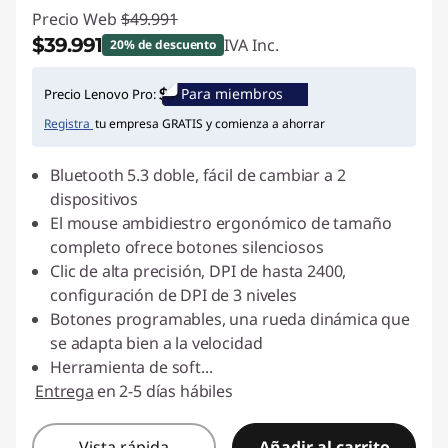
Precio Web
$49.991
$39.991
IVA Inc.
20% de descuento
Ahorros instantáneos :
-$10.000
Para miembros
Precio Lenovo Pro:
Registra
tu empresa GRATIS y comienza a ahorrar
Bluetooth 5.3 doble, fácil de cambiar a 2
dispositivos
El mouse ambidiestro ergonómico de tamaño
completo ofrece botones silenciosos
Clic de alta precisión, DPI de hasta 2400,
configuración de DPI de 3 niveles
Botones programables, una rueda dinámica que
se adapta bien a la velocidad
Herramienta de soft
...
Entrega
en 2-5 días hábiles
Vista rápida
Añadir al carrito