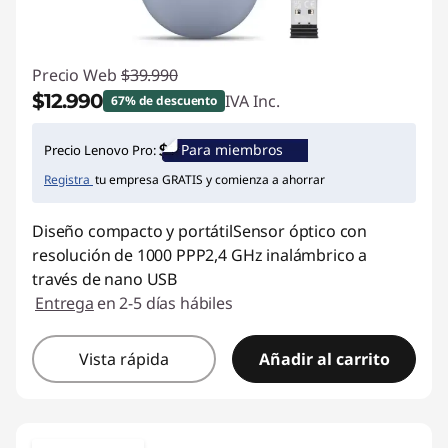
n
o
Precio Web
$39.990
$12.990
IVA Inc.
67% de descuento
v
Ahorros instantáneos :
-$27.000
o
Para miembros
Precio Lenovo Pro:
Registra
tu empresa GRATIS y comienza a ahorrar
C
Diseño compacto y portátilSensor óptico con
h
resolución de 1000 PPP2,4 GHz inalámbrico a
i
través de nano USB
Entrega
en 2-5 días hábiles
l
Vista rápida
Añadir al carrito
e