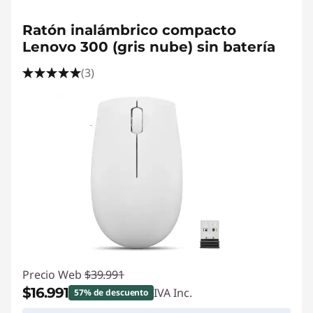
<b>
<b>
Ratón inalámbrico compacto
Lenovo 300 (gris nube) sin batería
(3)
Precio Web
$39.991
$16.991
IVA Inc.
57% de descuento