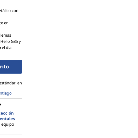
tálico con
te en
blemas
 Helio G85 y
 el día
rito
estándar: en
ntiago
o
tección
entales
u equipo