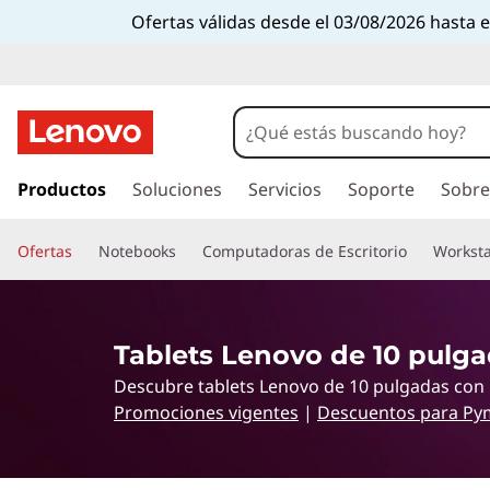
T
Ofertas válidas desde el 03/08/2026 hasta 
a
b
l
I
r
Productos
Soluciones
Servicios
Soporte
Sobre
e
a
l
t
Ofertas
Notebooks
Computadoras de Escritorio
Worksta
c
o
d
n
t
e
Tablets Lenovo de 10 pulg
e
n
Descubre tablets Lenovo de 10 pulgadas con b
1
i
Promociones vigentes
|
Descuentos para Py
d
0
o
p