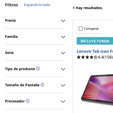
p
r
Filtros
Expandirlo todo
1
Hay resultados.
i
u
n
c
l
Precio
i
Comparar
p
g
a
Familia
INCLUYE FUNDA
a
l
Lenovo Tab (con 
d
Serie
4.4
(158)
a
Tipo de producto
s
L
Tamaño de Pantalla
e
Procesador
n