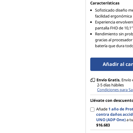
ñ
Características
Sofisticado diseño me
o
facilidad ergonómica
Experiencia envolven
j
pantalla FHD de 10,1″
Rendimiento sin pro
u
gracias al procesador
batería que dura todo
s
t
Añadir al car
o
Envío Gratis.
Envío 
2-5 días hábiles
p
Condiciones para Sa
Llévate con descuent
a
Añade
1 año de Pro
r
contra daños accid
UNO (ADP One)
a t
$16.683
a