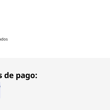
ados
s de pago: