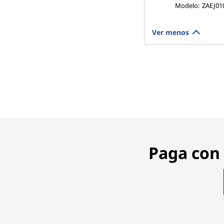
Modelo:
ZAEJ01
l
Ver menos
l
e
v
a
r
a
Paga con 
t
o
d