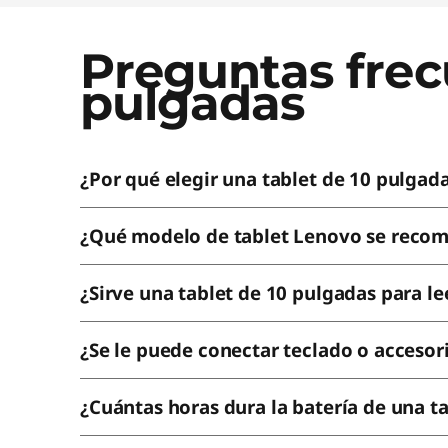
o
s
Preguntas frec
pulgadas
l
a
¿Por qué elegir una tablet de 10 pulgad
d
o
¿Qué modelo de tablet Lenovo se recom
s
¿Sirve una tablet de 10 pulgadas para le
¿Se le puede conectar teclado o accesor
¿Cuántas horas dura la batería de una t