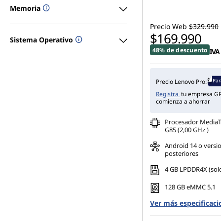
Memoria
o
Precio Web
$329.990
v
$169.990
Sistema Operativo
48% de descuento
o
IVA 
:
Par
Precio Lenovo Pro:
e
Registra
tu empresa GR
comienza a ahorrar
l
Procesador MediaT
G85 (2,00 GHz )
t
Android 14 o versi
posteriores
a
4 GB LPDDR4X (sol
m
128 GB eMMC 5.1
a
Ver más especificaci