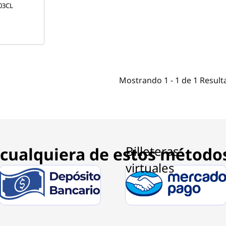
03CL
Mostrando
1 -
1
de
1
Result
cualquiera de estos método