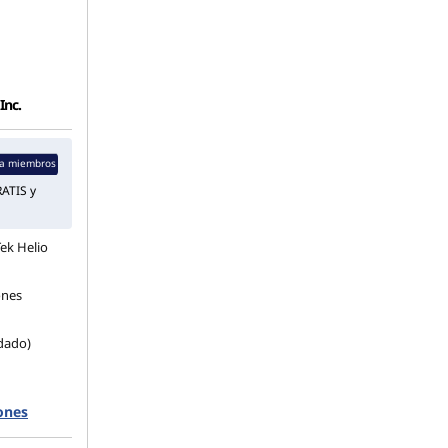
Inc.
a miembros
ATIS y
ek Helio
ones
dado)
ones