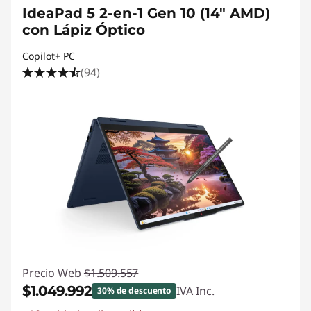
IdeaPad 5 2-en-1 Gen 10 (14" AMD)
con Lápiz Óptico
Copilot+ PC
(94)
Precio Web
$1.509.557
$1.049.992
IVA Inc.
30% de descuento