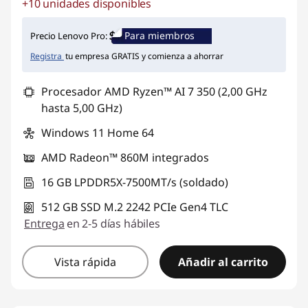
+10 unidades disponibles
Ahorros instantáneos :
-$459.565
Para miembros
Precio Lenovo Pro:
Registra
tu empresa GRATIS y comienza a ahorrar
Procesador AMD Ryzen™ AI 7 350 (2,00 GHz
hasta 5,00 GHz)
Windows 11 Home 64
AMD Radeon™ 860M integrados
16 GB LPDDR5X-7500MT/s (soldado)
512 GB SSD M.2 2242 PCIe Gen4 TLC
Entrega
en 2-5 días hábiles
Vista rápida
Añadir al carrito