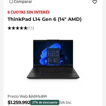
Comparar
6 CUOTAS SIN INTERÉS
ThinkPad L14 Gen 6 (14" AMD)
(11)
Precio Web
$2.015.091
$1.259.992
IVA Inc.
37% de descuento