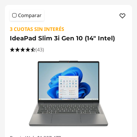
p
o
Comparar
r
3 CUOTAS SIN INTERÉS
t
IdeaPad Slim 3i Gen 10 (14" Intel)
(43)
u
n
i
d
a
d
e