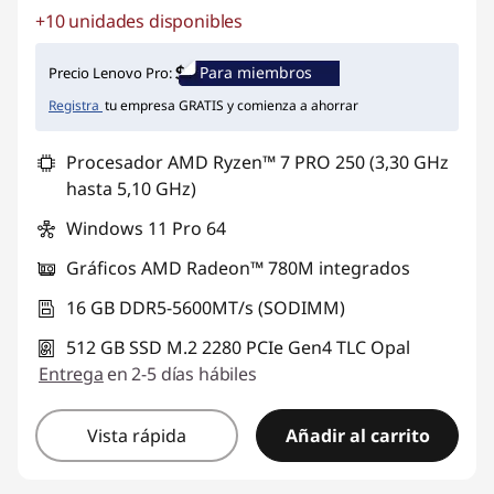
+10 unidades disponibles
Ahorros instantáneos :
-$755.099
Para miembros
Precio Lenovo Pro:
Registra
tu empresa GRATIS y comienza a ahorrar
Procesador AMD Ryzen™ 7 PRO 250 (3,30 GHz
hasta 5,10 GHz)
Windows 11 Pro 64
Gráficos AMD Radeon™ 780M integrados
16 GB DDR5-5600MT/s (SODIMM)
512 GB SSD M.2 2280 PCIe Gen4 TLC Opal
Entrega
en 2-5 días hábiles
Vista rápida
Añadir al carrito