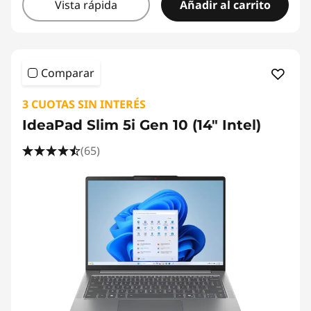
d
Vista rápida
Añadir al carrito
e
1
Comparar
2
3 CUOTAS SIN INTERÉS
p
IdeaPad Slim 5i Gen 10 (14" Intel)
u
(65)
l
g
a
d
a