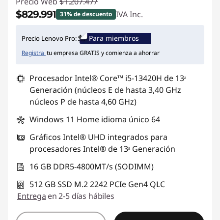
Precio Web
$1.207.477
s
$829.991
IVA Inc.
31% de descuento
e
Ahorros instantáneos :
-$377.486
Para miembros
Precio Lenovo Pro:
n
Registra
tu empresa GRATIS y comienza a ahorrar
l
Procesador Intel® Core™ i5-13420H de 13ᵃ
Generación (núcleos E de hasta 3,40 GHz
a
núcleos P de hasta 4,60 GHz)
p
Windows 11 Home idioma único 64
t
Gráficos Intel® UHD integrados para
procesadores Intel® de 13ᵃ Generación
o
16 GB DDR5-4800MT/s (SODIMM)
p
512 GB SSD M.2 2242 PCIe Gen4 QLC
Entrega
en 2-5 días hábiles
s