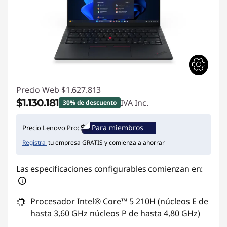
Precio Web
$1.627.813
$1.130.181
IVA Inc.
30% de descuento
Ahorros instantáneos :
-$497.632
Para miembros
Precio Lenovo Pro:
Registra
tu empresa GRATIS y comienza a ahorrar
Las especificaciones configurables comienzan en:
Procesador Intel® Core™ 5 210H (núcleos E de
hasta 3,60 GHz núcleos P de hasta 4,80 GHz)