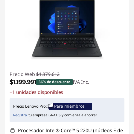
Precio Web
$1.879.612
$1.199.991
IVA Inc.
36% de descuento
+1 unidades disponibles
Ahorros instantáneos :
-$679.621
Para miembros
Precio Lenovo Pro:
Registra
tu empresa GRATIS y comienza a ahorrar
Procesador Intel® Core™ 5 220U (núcleos E de