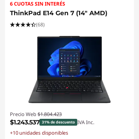
6 CUOTAS SIN INTERÉS
ThinkPad E14 Gen 7 (14" AMD)
(68)
Precio Web
$1.804.423
$1.243.537
IVA Inc.
31% de descuento
+10 unidades disponibles
Ahorros instantáneos :
-$560.886