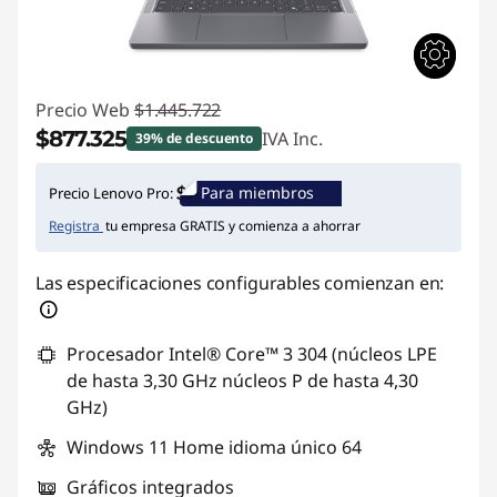
Precio Web
$1.445.722
$877.325
IVA Inc.
39% de descuento
Ahorros instantáneos :
-$568.397
Para miembros
Precio Lenovo Pro:
Registra
tu empresa GRATIS y comienza a ahorrar
Las especificaciones configurables comienzan en:
Procesador Intel® Core™ 3 304 (núcleos LPE
de hasta 3,30 GHz núcleos P de hasta 4,30
GHz)
Windows 11 Home idioma único 64
Gráficos integrados