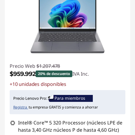
Precio Web
$1.207.478
$959.992
IVA Inc.
20% de descuento
+10 unidades disponibles
Ahorros instantáneos :
-$247.486
Para miembros
Precio Lenovo Pro:
Registra
tu empresa GRATIS y comienza a ahorrar
Intel® Core™ 5 320 Processor (núcleos LPE de
hasta 3,40 GHz núcleos P de hasta 4,60 GHz)