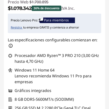
Precio Web
$1.700.895
$1.078.342
IVA Inc.
36% de descuento
Ahorros instantáneos :
-$622.553
Para miembros
Precio Lenovo Pro:
Registra
tu empresa GRATIS y comienza a ahorrar
Las especificaciones configurables comienzan en:
Procesador AMD Ryzen™ 3 PRO 210 (3,00 GHz
hasta 4,70 GHz)
Windows 11
Home 64
Lenovo recomienda Windows 11 Pro para
empresas
Gráficos integrados
8 GB DDR5-5600MT/s (SODIMM)
256 GB SSD M.2 2280 PCIe Gen4 TLC Opal