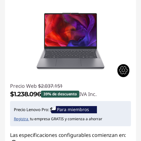
Precio Web
$2.037.151
$1.238.096
IVA Inc.
39% de descuento
Ahorros instantáneos :
-$799.055
Para miembros
Precio Lenovo Pro:
Registra
tu empresa GRATIS y comienza a ahorrar
Las especificaciones configurables comienzan en: