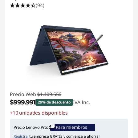
(94)
Precio Web
$1.409.556
$999.991
IVA Inc.
29% de descuento
+10 unidades disponibles
Ahorros instantáneos :
-$409.565
Para miembros
Precio Lenovo Pro:
Registra
tu empresa GRATIS y comienza a ahorrar