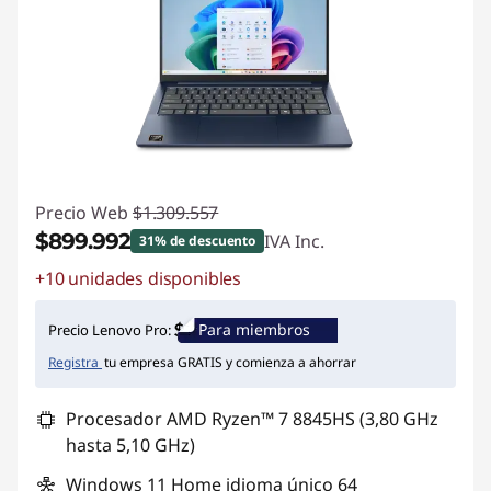
Precio Web
$1.309.557
$899.992
IVA Inc.
31% de descuento
+10 unidades disponibles
Ahorros instantáneos :
-$409.565
Para miembros
Precio Lenovo Pro:
Registra
tu empresa GRATIS y comienza a ahorrar
Procesador AMD Ryzen™ 7 8845HS (3,80 GHz
hasta 5,10 GHz)
Windows 11 Home idioma único 64