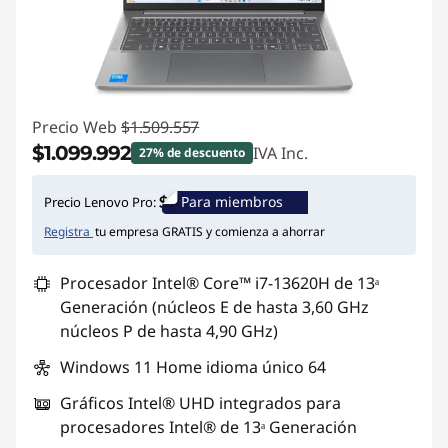
Precio Web
$1.509.557
$1.099.992
IVA Inc.
27% de descuento
Ahorros instantáneos :
-$409.565
Para miembros
Precio Lenovo Pro:
Registra
tu empresa GRATIS y comienza a ahorrar
Procesador Intel® Core™ i7-13620H de 13ᵃ
Generación (núcleos E de hasta 3,60 GHz
núcleos P de hasta 4,90 GHz)
Windows 11 Home idioma único 64
Gráficos Intel® UHD integrados para
procesadores Intel® de 13ᵃ Generación