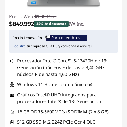
s
Precio Web
$1.309.557
$849.992
IVA Inc.
35% de descuento
Ahorros instantáneos :
-$459.565
Para miembros
Precio Lenovo Pro:
Registra
tu empresa GRATIS y comienza a ahorrar
Procesador Intel® Core™ i5-13420H de 13ᵃ
Generación (núcleos E de hasta 3,40 GHz
núcleos P de hasta 4,60 GHz)
Windows 11 Home idioma único 64
Gráficos Intel® UHD integrados para
procesadores Intel® de 13ᵃ Generación
16 GB DDR5-5600MT/s (SODIMM)(2 x 8 GB)
512 GB SSD M.2 2242 PCIe Gen4 QLC