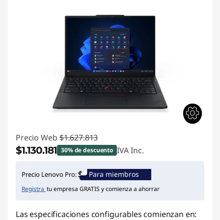
Precio Web
$1.627.813
$1.130.181
IVA Inc.
30% de descuento
Ahorros instantáneos :
-$497.632
Para miembros
Precio Lenovo Pro:
Registra
tu empresa GRATIS y comienza a ahorrar
Las especificaciones configurables comienzan en: