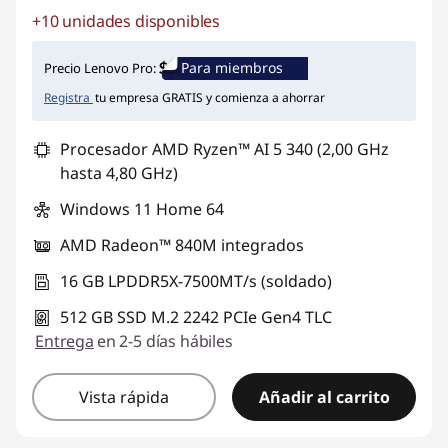
+10 unidades disponibles
Ahorros instantáneos :
-$409.565
Para miembros
Precio Lenovo Pro:
Registra
tu empresa GRATIS y comienza a ahorrar
Procesador AMD Ryzen™ AI 5 340 (2,00 GHz
hasta 4,80 GHz)
Windows 11 Home 64
AMD Radeon™ 840M integrados
16 GB LPDDR5X-7500MT/s (soldado)
512 GB SSD M.2 2242 PCIe Gen4 TLC
Entrega
en 2-5 días hábiles
Vista rápida
Añadir al carrito