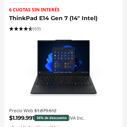
6 CUOTAS SIN INTERÉS
ThinkPad E14 Gen 7 (14" Intel)
(69)
Precio Web
$1.879.612
$1.199.991
IVA Inc.
36% de descuento