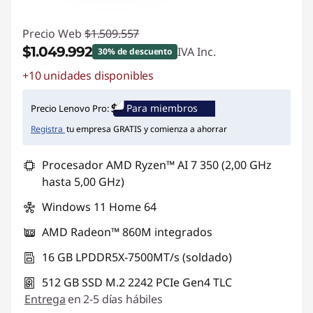
Precio Web
$1.509.557
$1.049.992
IVA Inc.
30% de descuento
+10 unidades disponibles
Ahorros instantáneos :
-$459.565
Para miembros
Precio Lenovo Pro:
Registra
tu empresa GRATIS y comienza a ahorrar
Procesador AMD Ryzen™ AI 7 350 (2,00 GHz
hasta 5,00 GHz)
Windows 11 Home 64
AMD Radeon™ 860M integrados
16 GB LPDDR5X-7500MT/s (soldado)
512 GB SSD M.2 2242 PCIe Gen4 TLC
Entrega
en 2-5 días hábiles