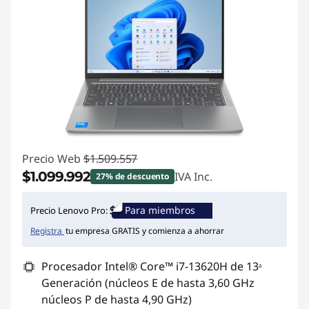
Precio Web
$1.509.557
$1.099.992
IVA Inc.
27% de descuento
Ahorros instantáneos :
-$409.565
Para miembros
Precio Lenovo Pro:
Registra
tu empresa GRATIS y comienza a ahorrar
Procesador Intel® Core™ i7-13620H de 13ᵃ
Generación (núcleos E de hasta 3,60 GHz
núcleos P de hasta 4,90 GHz)