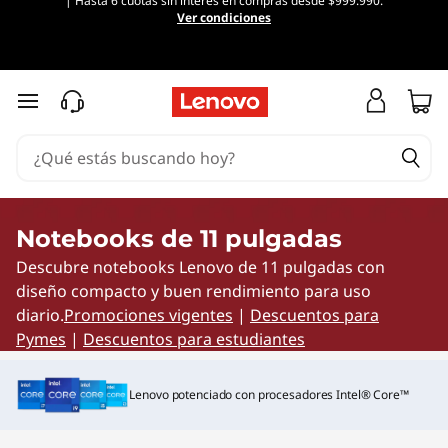
| Hasta 6 cuotas sin interés en compras desde $999.990.
L
Ver condiciones
a
p
Ir al contenido principal
t
o
p
Notebooks de 11 pulgadas
Descubre notebooks Lenovo de 11 pulgadas con
s
diseño compacto y buen rendimiento para uso
d
diario.
Promociones vigentes
|
Descuentos para
Pymes
|
Descuentos para estudiantes
e
Lenovo potenciado con procesadores Intel® Core™
1