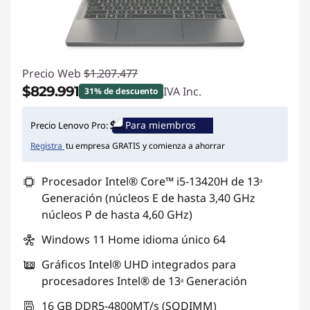
a
p
t
Precio Web
$1.207.477
$829.991
IVA Inc.
31% de descuento
o
Ahorros instantáneos :
-$377.486
Para miembros
Precio Lenovo Pro:
p
Registra
tu empresa GRATIS y comienza a ahorrar
s
Procesador Intel® Core™ i5-13420H de 13ᵃ
c
Generación (núcleos E de hasta 3,40 GHz
núcleos P de hasta 4,60 GHz)
o
Windows 11 Home idioma único 64
n
Gráficos Intel® UHD integrados para
p
procesadores Intel® de 13ᵃ Generación
16 GB DDR5-4800MT/s (SODIMM)