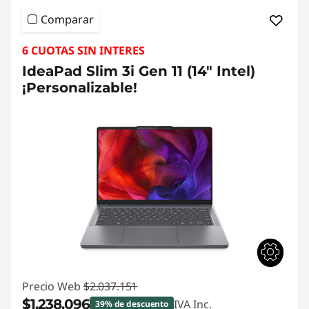
Comparar
6 CUOTAS SIN INTERES
IdeaPad Slim 3i Gen 11 (14" Intel)
¡Personalizable!
Precio Web
$2.037.151
$1.238.096
IVA Inc.
39% de descuento