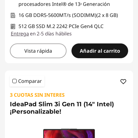
r
procesadores Intel® de 13ᵃ Generación
16 GB DDR5-5600MT/s (SODIMM)(2 x 8 GB)
a
512 GB SSD M.2 2242 PCIe Gen4 QLC
b
Entrega
en 2-5 días hábiles
a
Vista rápida
Añadir al carrito
j
o
Comparar
y
l
3 CUOTAS SIN INTERES
IdeaPad Slim 3i Gen 11 (14" Intel)
a
¡Personalizable!
e
s