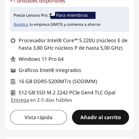
+1 unidades disponibles
Ahorros instantáneos :
-$679.621
Para miembros
Precio Lenovo Pro:
Registra
tu empresa GRATIS y comienza a ahorrar
Procesador Intel® Core™ 5 220U (núcleos E de
hasta 3,80 GHz núcleos P de hasta 5,00 GHz)
Windows 11 Pro 64
Gráficos Intel® integrados
16 GB DDR5-5200MT/s (SODIMM)
512 GB SSD M.2 2242 PCIe Gen4 TLC Opal
Entrega
en 2-5 días hábiles
Vista rápida
Añadir al carrito