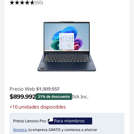
(60)
Precio Web
$1.309.557
$899.992
IVA Inc.
31% de descuento
+10 unidades disponibles
Ahorros instantáneos :
-$409.565
Para miembros
Precio Lenovo Pro:
Registra
tu empresa GRATIS y comienza a ahorrar