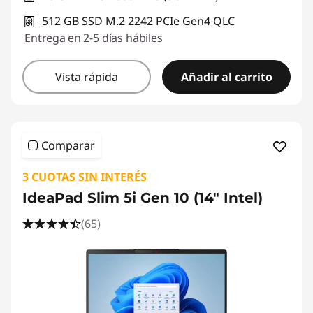
a
512 GB SSD M.2 2242 PCIe Gen4 QLC
n
Entrega
en 2-5 días hábiles
t
Vista rápida
Añadir al carrito
a
l
Comparar
l
3 CUOTAS SIN INTERÉS
a
IdeaPad Slim 5i Gen 10 (14" Intel)
p
(65)
e
q
u