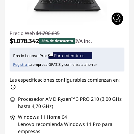
Precio Web
$1.700.895
$1.078.342
IVA Inc.
36% de descuento
Ahorros instantáneos :
-$622.553
Para miembros
Precio Lenovo Pro:
Registra
tu empresa GRATIS y comienza a ahorrar
Las especificaciones configurables comienzan en:
Procesador AMD Ryzen™ 3 PRO 210 (3,00 GHz
hasta 4,70 GHz)
Windows 11
Home 64
Lenovo recomienda Windows 11 Pro para
empresas