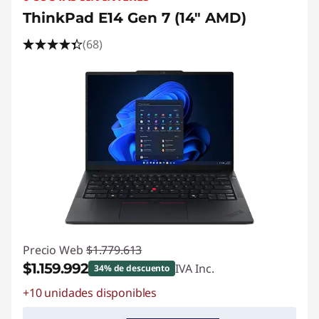
ThinkPad E14 Gen 7 (14" AMD)
(68)
Precio Web
$1.779.613
$1.159.992
IVA Inc.
34% de descuento
+10 unidades disponibles
Ahorros instantáneos :
-$619.621