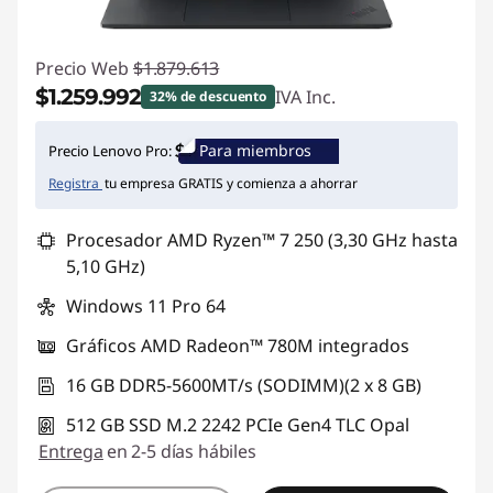
Precio Web
$1.879.613
$1.259.992
IVA Inc.
32% de descuento
Ahorros instantáneos :
-$619.621
Para miembros
Precio Lenovo Pro:
Registra
tu empresa GRATIS y comienza a ahorrar
Procesador AMD Ryzen™ 7 250 (3,30 GHz hasta
5,10 GHz)
Windows 11 Pro 64
Gráficos AMD Radeon™ 780M integrados
16 GB DDR5-5600MT/s (SODIMM)(2 x 8 GB)
512 GB SSD M.2 2242 PCIe Gen4 TLC Opal
Entrega
en 2-5 días hábiles