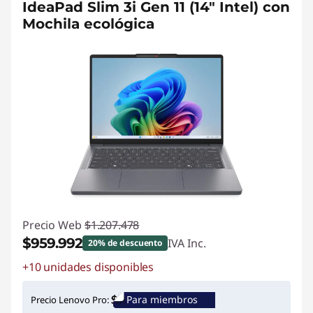
IdeaPad Slim 3i Gen 11 (14" Intel) con
Mochila ecológica
Precio Web
$1.207.478
$959.992
IVA Inc.
20% de descuento
+10 unidades disponibles
Ahorros instantáneos :
-$247.486
Para miembros
Precio Lenovo Pro: