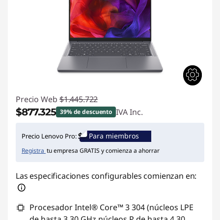
c
u
e
l
Precio Web
$1.445.722
a
$877.325
IVA Inc.
39% de descuento
Ahorros instantáneos :
-$568.397
Para miembros
Precio Lenovo Pro:
Registra
tu empresa GRATIS y comienza a ahorrar
Las especificaciones configurables comienzan en:
Procesador Intel® Core™ 3 304 (núcleos LPE
de hasta 3,30 GHz núcleos P de hasta 4,30