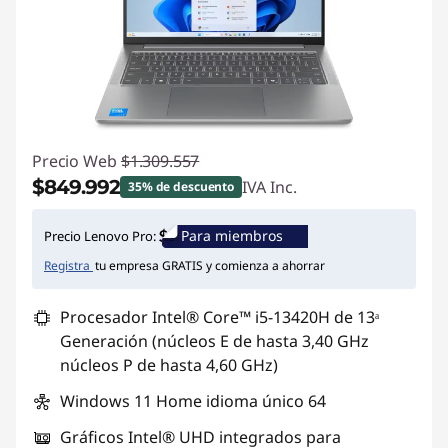
e
ñ
a
p
Precio Web
$1.309.557
$849.992
IVA Inc.
35% de descuento
a
Ahorros instantáneos :
-$459.565
Para miembros
Precio Lenovo Pro:
r
Registra
tu empresa GRATIS y comienza a ahorrar
a
Procesador Intel® Core™ i5-13420H de 13ᵃ
e
Generación (núcleos E de hasta 3,40 GHz
núcleos P de hasta 4,60 GHz)
l
Windows 11 Home idioma único 64
t
Gráficos Intel® UHD integrados para