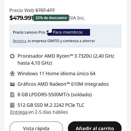
Precio Web
$707.477
$479.991
IVA Inc.
32% de descuento
Ahorros instantáneos :
-$227.486
Para miembros
Precio Lenovo Pro:
Registra
tu empresa GRATIS y comienza a ahorrar
Procesador AMD Ryzen™ 3 7320U (2,40 GHz
hasta 4,10 GHz)
Windows 11 Home idioma único 64
Gráficos AMD Radeon™ 610M integrados
8 GB LPDDR5-5500MT/s (soldado)
512 GB SSD M.2 2242 PCIe TLC
Entrega
en 2-5 días hábiles
Vista rápida
Añadir al carrito