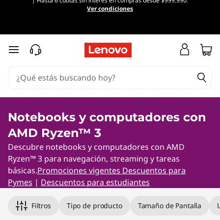
| Hasta 6 cuotas sin interés en compras desde $999.990.
A
Ver condiciones
M
D
Ir al contenido principal
R
y
z
Notebooks y computadores con
AMD Ryzen™ 3
e
Descubre notebooks y computadores con AMD
n
Ryzen™ 3 para navegación, streaming y tareas
básicas.
Promociones vigentes
Descuentos para
3
Pymes
|
Descuentos para estudiantes
Original Price 707477.00 CLP Discounted Pric
Filtros
Tipo de producto
Tamaño de Pantalla