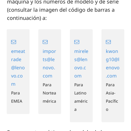
máquina y los números de modelo y de serie
(consultar la imagen del código de barras a
continuación) a:
emeat
impor
mirele
kwon
rade
ts@le
s@len
g10@l
@leno
novo.
ovo.c
enovo
vo.co
com
om
.com
m
Para
Para
Para
Para
Nortea
Latino
Asia-
EMEA
mérica
améric
Pacífic
a
o