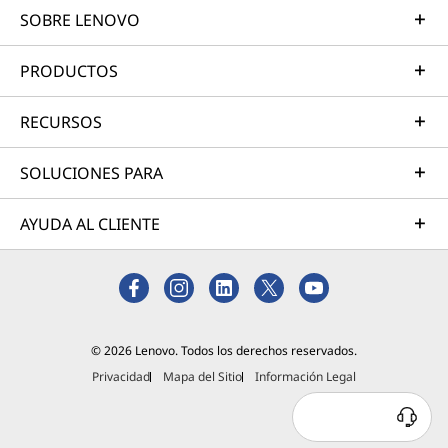
SOBRE LENOVO
r
,
PRODUCTOS
c
RECURSOS
o
SOLUCIONES PARA
n
AYUDA AL CLIENTE
l
a
t
© 2026 Lenovo. Todos los derechos reservados.
e
Privacidad
Mapa del Sitio
Información Legal
c