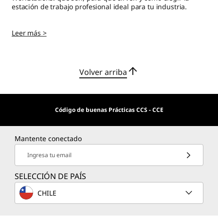
r
estación de trabajo profesional ideal para tu industria.
a
Leer más >
b
a
Volver arriba
j
a
Código de buenas Prácticas CCS - CCE
r
Mantente conectado
m
Ingresa tu email
e
SELECCIÓN DE PAÍS
j
CHILE
o