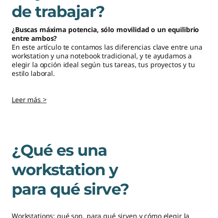
de trabajar?
s
i
¿Buscas máxima potencia, sólo movilidad o un equilibrio
entre ambos?
En este artículo te contamos las diferencias clave entre una
t
workstation y una notebook tradicional, y te ayudamos a
elegir la opción ideal según tus tareas, tus proyectos y tu
a
estilo laboral.
s
Leer más >
p
a
¿Qué es una
r
workstation y
a
para qué sirve?
t
Workstations: qué son, para qué sirven y cómo elegir la