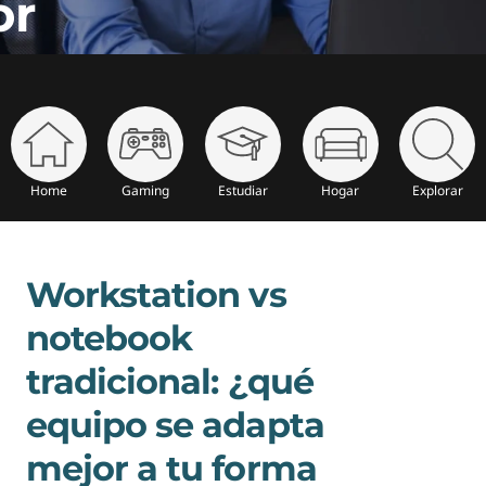
d
or
o
l
o
q
Home
Gaming
Estudiar
Hogar
Explorar
u
e
Workstation vs
n
notebook
e
tradicional: ¿qué
c
equipo se adapta
e
mejor a tu forma