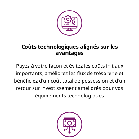
Pay-To-Use
Coûts technologiques alignés sur les
avantages
Un contrat de location avec des paiements
Pay-as-a-Service
fixes et récurrents pour les technologies que
Payez à votre façon et évitez les coûts initiaux
vous utilisez
importants, améliorez les flux de trésorerie et
Financement flexible pour augmenter, réduire
bénéficiez d’un coût total de possession et d’un
ou interrompre l’utilisation
Minimisez les sorties de fonds initiales
retour sur investissement améliorés pour vos
Optimisez les flux de trésorerie
équipements technologiques
Approche cloud pour payer en fonction de
Gardez les technologies à jour
votre utilisation
Suspendez le paiement en fonction d’un
pourcentage d’appareils
Mise au rebut durable incluse