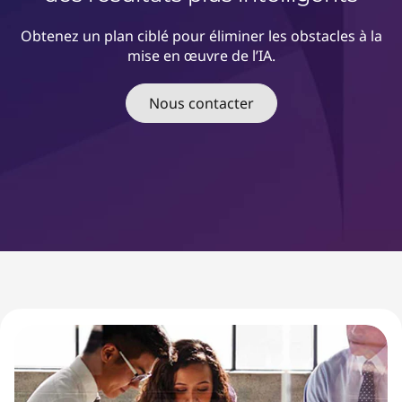
l
’
Obtenez un plan ciblé pour éliminer les obstacles à la
mise en œuvre de l’IA.
I
Nous contacter
A
e
t
g
e
s
t
i