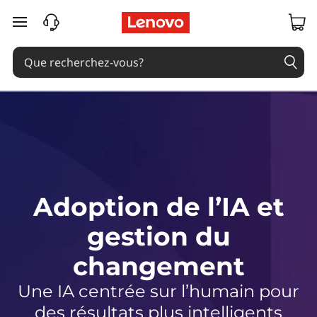
A
passer au contenu principal
d
o
p
t
i
o
Adoption de l’IA et
n
gestion du
d
changement
e
Une IA centrée sur l’humain pour
des résultats plus intelligents