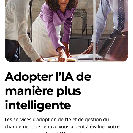
o
n
d
u
c
h
Adopter l’IA de
a
manière plus
n
intelligente
g
Les services d’adoption de l’IA et de gestion du
e
changement de Lenovo vous aident à évaluer votre