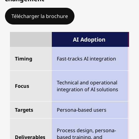
Télécharger la brochure
AI Adoption
AI
Lo
Timing
Fast-tracks AI integration
ch
Pr
Technical and operational
Focus
or
integration of AI solutions
AI
Targets
Persona-based users
Le
St
Process design, persona-
an
Deliverables
based training, and