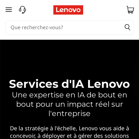
S
passer au contenu principal
e
r
v
i
c
Services d'IA Lenovo
e
Une expertise en IA de bout en
s
bout pour un impact réel sur
d
l'entreprise
'
De la stratégie à l'échelle, Lenovo vous aide à
concevoir, à déployer et à gérer des solutions