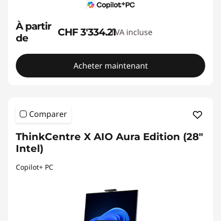
À partir
CHF 3'334.21
TVA incluse
de
Acheter maintenant
Comparer
ThinkCentre X AIO Aura Edition (28"
Intel)
Copilot+ PC