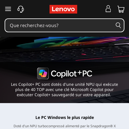
C
o
p
i
l
o
t
Les Copilot+ PC sont dotés d'une unité NPU qui exécute
P
plus de 40 TOP avec une clé Microsoft Copilot pour
exécuter Copilot+ sauvegardé sur votre appareil.
l
u
Le PC Windows le plus rapide
Doté d'un NPU turbocompressé alimenté par le Snapdragon® X