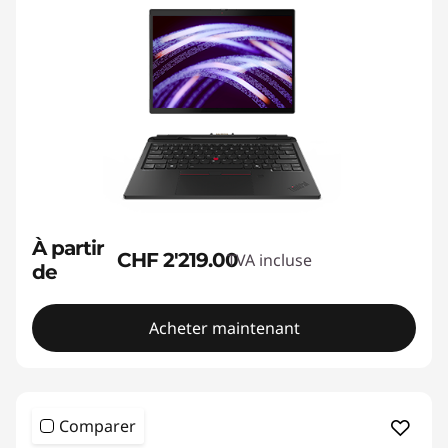
p
a
r
l
'
I
À partir
CHF 2'219.00
TVA incluse
de
A
Acheter maintenant
Comparer