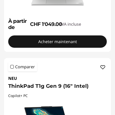
À partir
CHF 1'049.00
TVA incluse
de
Acheter maintenant
Comparer
NEU
ThinkPad T1g Gen 9 (16" Intel)
Copilot+ PC