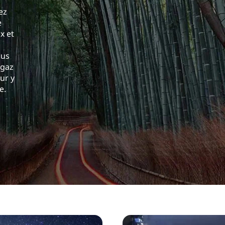
ez
e
x et
ous
 gaz
ur y
e.