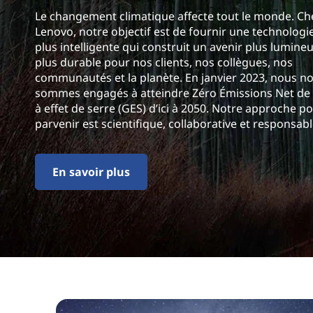
r
Le changement climatique affecte tout le monde. Ch
i
Lenovo, notre objectif est de fournir une technologi
n
plus intelligente qui construit un avenir plus lumineu
c
plus durable pour nos clients, nos collègues, nos
i
communautés et la planète. En janvier 2023, nous n
p
sommes engagés à atteindre Zéro Émissions Net de
a
à effet de serre (GES) d’ici à 2050. Notre approche po
l
parvenir est scientifique, collaborative et responsabl
En savoir plus