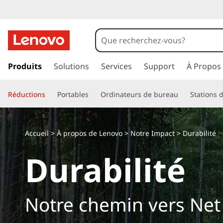
p
a
Produits
Solutions
Services
Support
À Propos
s
s
Réductions
Portables
Ordinateurs de bureau
Stations d
e
r
a
u
Accueil
>
À propos de Lenovo
>
Notre Impact
> Durabilité
c
Durabilité
o
n
t
e
Notre chemin vers Net
n
u
p