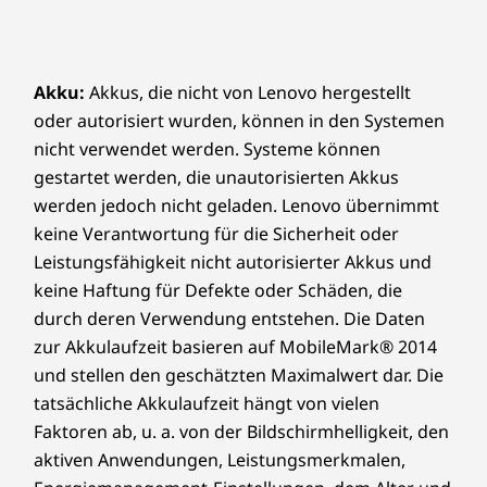
Hintergrundgeräusche mehr, die Ihre Meetings
Gesichtserkennung (erfordert IR-Kamera)
stören – dank unserer Smart Noise Cancelling
Funktion, die die Stimme des Hauptredners
Vorinstallierte Software
aufnimmt und andere Stimmen sowie
Akku:
Akkus, die nicht von Lenovo hergestellt
Lenovo Vantage
Hintergrundgeräusche herausfiltert.
oder autorisiert wurden, können in den Systemen
®
McAfee
LiveSafe™ (Testversion)
Verabschieden Sie sich von Ablenkungen und
nicht verwendet werden. Systeme können
Microsoft 365 (Testversion)
freuen Sie sich auf ein produktiveres Meeting
gestartet werden, die unautorisierten Akkus
mit der zweckmäßigen und innovativen
werden jedoch nicht geladen. Lenovo übernimmt
Lieferumfang
Technik von IdeaCentre AIO der 9. Generation.
keine Verantwortung für die Sicherheit oder
Lenovo IdeaCentre AIO der 9. Generation (27 Zoll AMD)
Leistungsfähigkeit nicht autorisierter Akkus und
Quick Start-Handbuch
keine Haftung für Defekte oder Schäden, die
Netzkabel (90 W/135 W) (Nur ausgewählte Modelle)
durch deren Verwendung entstehen. Die Daten
Vollständige technische Daten
zur Akkulaufzeit basieren auf MobileMark® 2014
und stellen den geschätzten Maximalwert dar. Die
Referenz für technische Daten des Produkts:
Modelle,
technische Daten, Dokumente, Kompatibilität (in
tatsächliche Akkulaufzeit hängt von vielen
Englisch)
Faktoren ab, u. a. von der Bildschirmhelligkeit, den
aktiven Anwendungen, Leistungsmerkmalen,