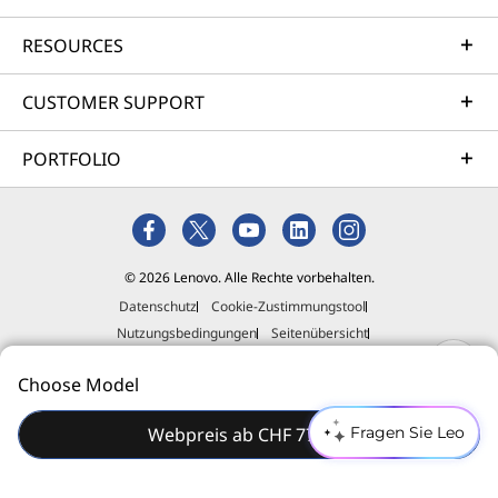
in Sekundenschnelle – denn Ihre Zeit ist
wertvoll.
RESOURCES
CUSTOMER SUPPORT
PORTFOLIO
© 2026 Lenovo. Alle Rechte vorbehalten.
Datenschutz
Cookie-Zustimmungstool
Nutzungsbedingungen
Seitenübersicht
Richtlinie für externe Einreichungen
Impressum
Choose Model
Allgemeine Geschäftsbedingungen (AGB)
Webpreis ab CHF 779.00
Fragen Sie Leo