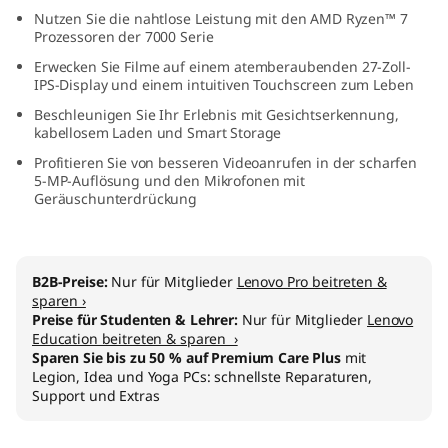
A
Nutzen Sie die nahtlose Leistung mit den AMD Ryzen™ 7
Prozessoren der 7000 Serie
M
Erwecken Sie Filme auf einem atemberaubenden 27-Zoll-
IPS-Display und einem intuitiven Touchscreen zum Leben
D
Beschleunigen Sie Ihr Erlebnis mit Gesichtserkennung,
kabellosem Laden und Smart Storage
)
Profitieren Sie von besseren Videoanrufen in der scharfen
5-MP-Auflösung und den Mikrofonen mit
Geräuschunterdrückung
B2B-Preise:
Nur für Mitglieder
Lenovo Pro beitreten &
sparen ›
Preise für Studenten & Lehrer:
Nur für Mitglieder
Lenovo
Education beitreten & sparen ›
Sparen Sie bis zu 50 % auf Premium Care Plus
mit
Legion, Idea und Yoga PCs: schnellste Reparaturen,
Support und Extras