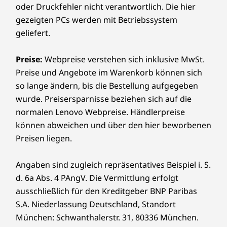
Massenspeiche
Massenspeiche
Massens
oder Druckfehler nicht verantwortlich. Die hier
Ab 7,1 kg
r
r
r
gezeigten PCs werden mit Betriebssystem
Bis zu 1 TB M.2
Bis zu 1 TB M.2
Bis zu 2 T
geliefert.
PCIe-SSD
PCIe-SSD
Nachhaltigkeit
Preise:
Webpreise verstehen sich inklusive MwSt.
Material
Jetzt kaufen
Jetzt k
Preise und Angebote im Warenkorb können sich
65 % recycelter Kunststoff aus Post-Consumer-
so lange ändern, bis die Bestellung aufgegeben
Material im Basisständer und Scharnier
wurde. Preisersparnisse beziehen sich auf die
Vergleichen
Vergleichen
Vergle
Systembeutel zu 30 % aus recycelten
normalen Lenovo Webpreise. Händlerpreise
Kunststoffabfällen aus Gewässern, Verpackung aus
können abweichen und über den hier beworbenen
®
FSC
-Papier
Sämtliches ansehen Desktops und All-in-One-PCs
Preisen liegen.
Bessere Kommunikation dank Klarheit
Zertifizierungen/Registrierungen
Angaben sind zugleich repräsentatives Beispiel i. S.
Geringes Blaulicht; ENERGY STAR®
Erleben Sie mit Lenovo Smart Meeting
d. 6a Abs. 4 PAngV. Die Vermittlung erfolgt
kristallklare Videoanrufe und verbesserte
ausschließlich für den Kreditgeber BNP Paribas
Audioqualität. Dank unserer 5-MP-Webcam mit
Weitere Informationen
S.A. Niederlassung Deutschland, Standort
KI-Algorithmen sehen Sie garantiert immer gut
München: Schwanthalerstr. 31, 80336 München.
auf dem Bildschirm aus. Keine
Sicherheit