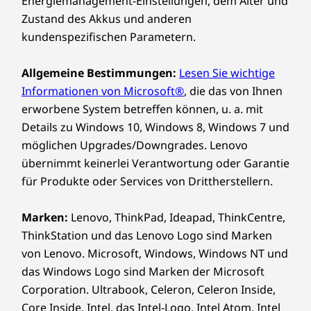
Energiemanagement-Einstellungen, dem Alter und
Zustand des Akkus und anderen
kundenspezifischen Parametern.
Allgemeine Bestimmungen:
Lesen Sie wichtige
Informationen von Microsoft®
, die das von Ihnen
Personalisierte Anzeige, einstellbare
erworbene System betreffen können, u. a. mit
Steuerung
Details zu Windows 10, Windows 8, Windows 7 und
Tauchen Sie mit unserem optionalen, intuitiven
möglichen Upgrades/Downgrades. Lenovo
Touchscreen in eine völlig neue
übernimmt keinerlei Verantwortung oder Garantie
Steuerungsebene ein und interagieren Sie mit
für Produkte oder Services von Drittherstellern.
dem IdeaCentre AIO der 9. Generation frei
miteinander: auswählen, ziehen und klicken –
Marken:
Lenovo, ThinkPad, Ideapad, ThinkCentre,
eine völlig natürliche Navigation. Das Scharnier
ThinkStation und das Lenovo Logo sind Marken
kann sogar von -5° bis 15° geneigt werden, um
von Lenovo. Microsoft, Windows, Windows NT und
sich für zusätzlichen Komfort und individuelle
das Windows Logo sind Marken der Microsoft
Einstellungen an alle Höhen und
Körperhaltungen anzupassen.
Corporation. Ultrabook, Celeron, Celeron Inside,
Core Inside, Intel, das Intel-Logo, Intel Atom, Intel