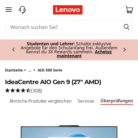
I
zum Hauptinhalt springen
d
e
Currently displaying item 2 of 3
a
Studenten und Lehrer:
Schalte exklusive
Angebote für den Schulanfang frei. Außerdem
kannst du 3X Rewards sammeln.
Achetez
maintenant
C
e
Startseite
>
...
>
AIO 500 Serie
IdeaCentre AIO Gen 9 (27" AMD)
n
(308)
t
Überprüfungen
ze
Ähnliche Produkte vergleichen
Services
r
e