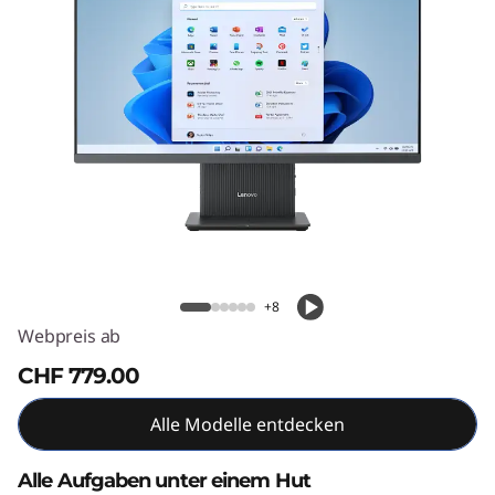
A
I
O
G
e
n
IdeaCentre AIO Gen 9 (27" AMD)
9
+8
(
Webpreis ab
2
CHF 779.00
7
Alle Modelle entdecken
"
Alle Aufgaben unter einem Hut