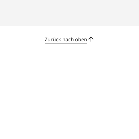
Eingeben von Passwörtern – starten Sie mit
Zuversicht in den Tag, indem Sie Ihr
Smartphone kabellos aufladen. Alle wünschen
sich eine nahtlose Zusammenarbeit. Bei
ausgewählten Modellen können Sie das Gerät
Zurück nach oben
sofort via Gesichtserkennung entsperren.