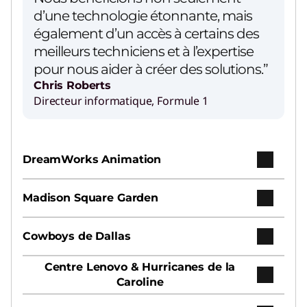
d’une technologie étonnante, mais
également d’un accès à certains des
Lenovo Legion – Atteignez votre
meilleurs techniciens et à l’expertise
impossible
pour nous aider à créer des solutions.”
Chris Roberts
Lire la vidéo
Directeur informatique, Formule 1
Lenovo Legion
Menez votre équipe à la victoire grâce à des
appareils qui vous permettent de jouer où que
DreamWorks Animation
vous soyez.
Madison Square Garden
Accessoires de gaming
Améliorez votre expérience de gaming grâce
Cowboys de Dallas
au bon équipement pour remporter la victoire.
Centre Lenovo & Hurricanes de la
Caroline
Moniteurs de gaming