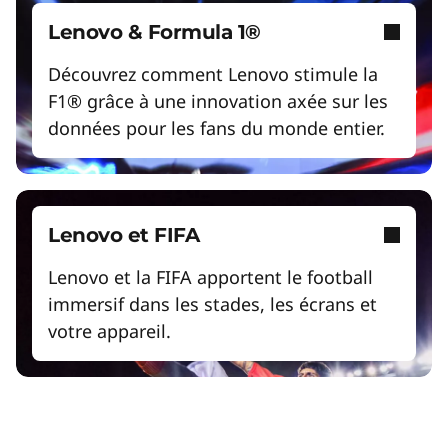
ThinkShield
Lenovo & Formula 1®
Profitez de la sécurité du matériel, des logiciels
et de la chaîne d'approvisionnement pour
Découvrez comment Lenovo stimule la
lutter contre les menaces à tous les niveaux.
F1® grâce à une innovation axée sur les
données pour les fans du monde entier.
Lenovo et FIFA
Lenovo et la FIFA apportent le football
Digital Workplace Solutions –
immersif dans les stades, les écrans et
l'environnement de travail du futur
votre appareil.
est là
Lire la vidéo
Collaboration et productivité