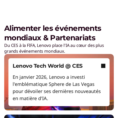
Augmenter la productivité de la main-d'œuvre
Des coûts énergétiques réduits
S'adapter rapidement aux besoins changeants
Alimenter les événements
Donner les moyens à une main-d'œuvre prête
mondiaux & Partenariats
pour l'avenir
Lenovo Security Services, simplifié
Créez sans limites avec l'IA
Du CES à la FIFA, Lenovo place l'IA au cœur des plus
grands événements mondiaux.
Lire la vidéo
Travaillez et jouez plus intelligemment avec les
PC IA
Cybersécurité
Débloquez des expériences de jeu de nouvelle
Lenovo Tech World @ CES
génération
Protégez-vous contre l'escalade des menaces
Économisez sur les produits Lenovo
et des attaques.
En janvier 2026, Lenovo a investi
l'emblématique Sphere de Las Vegas
Recommencer
pour dévoiler ses dernières nouveautés
Détection et réponse gérées
en matière d'IA.
Détectez et anticipez les menaces en temps
réel.