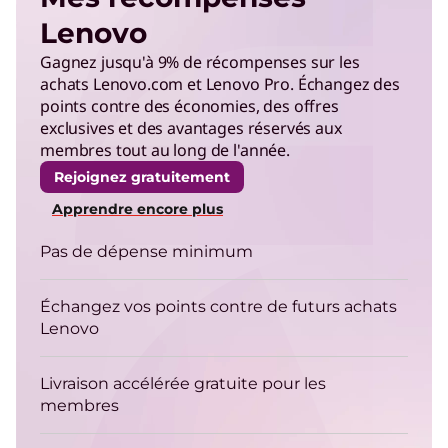
Lenovo
La solution d'IA Agentique de Lenovo
Gagnez jusqu'à 9% de récompenses sur les
Lire la vidéo
achats Lenovo.com et Lenovo Pro. Échangez des
points contre des économies, des offres
Services d'IA
exclusives et des avantages réservés aux
membres tout au long de l'année.
Tirez votre retour sur investissement grâce à
l'IA avec vitesse, facilité et expertise.
Rejoignez gratuitement
Apprendre encore plus
Avantage de l'IA hybride
Pas de dépense minimum
Augmentez la productivité et l'agilité dans les
clouds personnels, d'entreprise et publics.
Échangez vos points contre de futurs achats
Lenovo
Infrastructure Hybrid Cloud
Modernisez vos applications et vos données
Livraison accélérée gratuite pour les
dans un environnement sécurisé, durable et
membres
agile.