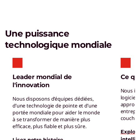
Découvrez des solutions conçues pour
stimuler le travail d'équipe et rationaliser les
flux de travail.
Une puissance
Care of One™
technologique mondiale
Créez des expériences hyper-personnalisées
qui augmentent la satisfaction et la
productivité.
Leader mondial de
Ce qu
Réinventer la productivité de la
l'innovation
main-d'œuvre
Nous int
Obtenez les dernières informations et les
logiciels
Nous disposons d’équipes dédiées,
approche
meilleures pratiques.
d’une technologie de pointe et d’une
entrepr
portée mondiale pour aider le monde
couche d
à se transformer de manière plus
efficace, plus fiable et plus sûre.
Explore
intelli
Lisez notre histoire