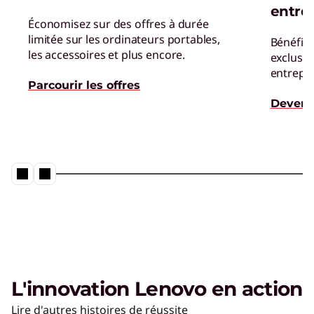
grâce à de puissantes capacités de supercalcul.
entre
Économisez sur des offres à durée
limitée sur les ordinateurs portables,
Bénéfici
Applications d'IA pour les
les accessoires et plus encore.
exclusif
appareils Lenovo
entrepri
Profitez de capacités inégalées et de
Parcourir les offres
fonctionnalités de pointe.
Devenir
Le PC IA de Lenovo
Lire la vidéo
L'innovation Lenovo en action
PC Copilot+
Lire d'autres histoires de réussite