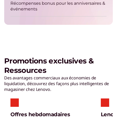
Récompenses bonus pour les anniversaires &
événements
Le PC d'IA Lenovo Aura Edition
imaginé avec Intel
Promotions exclusives &
Lire la vidéo
Ressources
PC d'IA pour les entreprises
Des avantages commerciaux aux économies de
Profitez d'une personnalisation, d'une
liquidation, découvrez des façons plus intelligentes de
productivité et d'une sécurité sans précédent.
magasiner chez Lenovo.
Calcul haute performance (HPC)
Résolvez les plus grands problèmes du monde
Offres hebdomadaires
Lenov