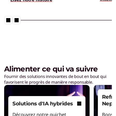
Neptune® Liquid Cooling en action
Lancer la vidéo
Informatique écoénergétique
Réduisez la consommation d'énergie dans les
centres de données et opérez plus
efficacement.
Alimenter ce qui va suivre
Fournir des solutions innovantes de bout en bout qui
TruScale Infrastructure as a
favorisent le progrès de manière responsable.
Service
Redimensionnez votre infrastructure pour
Refro
améliorer votre efficacité énergétique.
Solutions d'IA hybrides
Nept
Découvrez notre guichet
Booste