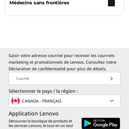
Plongez dans le jeu grâce à une résolution
Médecins sans frontières
supérieure et à des taux de rafraîchissement
élevés.
Saisir votre adresse courriel pour recevoir les courriels
marketing et promotionnels de Lenovo. Consultez notre
Déclaration de confidentialité
pour plus de détails.
Offres hebdomadaires exclusives sur
Courriel
les ordinateurs portables, les
accessoires et la technologie
Sélectionner le pays / la région :
Acheter maintenant
CANADA - FRANÇAIS
Remises pour les étudiants et
Application Lenovo
les enseignants
Découvrez la boutique de produits et
Économisez 5 %sur l'équipement nécessaire
les services Lenovo, le tout en un seul