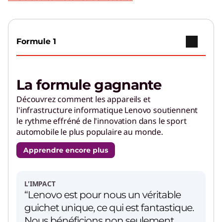
Allez plus loin grâce à des fonctionnalités d'IA
brillantes et à des performances puissantes.
Formule 1
Applications d'IA pour les
appareils Lenovo
Profitez de capacités inégalées et de
La formule gagnante
fonctionnalités de pointe.
Découvrez comment les appareils et
l'infrastructure informatique Lenovo soutiennent
PC pour les créateurs
le rythme effréné de l'innovation dans le sport
Profitez de performances et de
automobile le plus populaire au monde.
personnalisations pour dynamiser votre
Apprendre encore plus
parcours créatif.
L'IMPACT
“Lenovo est pour nous un véritable
guichet unique, ce qui est fantastique.
Nous bénéficions non seulement