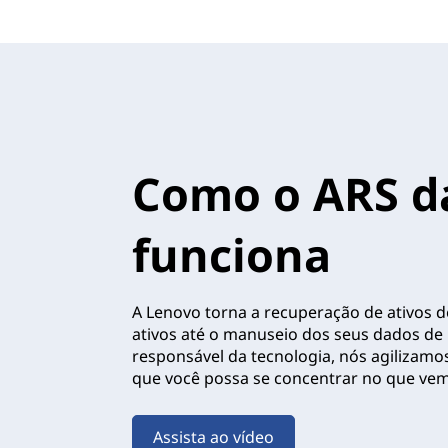
n
o
v
o
Como o ARS d
funciona
A Lenovo torna a recuperação de ativos de 
ativos até o manuseio dos seus dados de
responsável da tecnologia, nós agilizam
que você possa se concentrar no que vem 
Assista ao vídeo