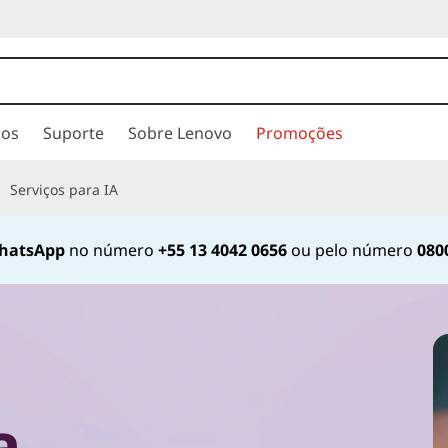
ios
Suporte
Sobre Lenovo
Promoções
Serviços para IA
hatsApp
no número
+55 13 4042 0656
ou pelo número
080
Currently displaying item 2 of
a