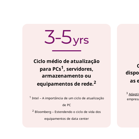
e
A
t
i
v
Ciclo médio de atualização
o
1
para PCs
, servidores,
dispo
armazenamento ou
s
as 
2
equipamentos de rede.
d
3
Adapti
1
Intel – A importância de um ciclo de atualização
empresar
de PC
a
2
Bloomberg – Estendendo o ciclo de vida dos
equipamentos de data center
L
e