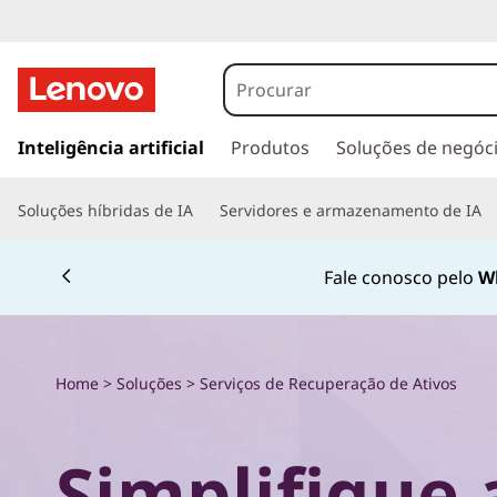
E
x
p
s
a
Inteligência artificial
Produtos
Soluções de negóc
l
l
t
o
Soluções híbridas de IA
Servidores e armazenamento de IA
a
r
r
p
Fale conosco pelo
W
a
e
r
a
o
o
Home
>
Soluções
>
Serviços de Recuperação de Ativos
c
s
o
n
S
Simplifique 
t
e