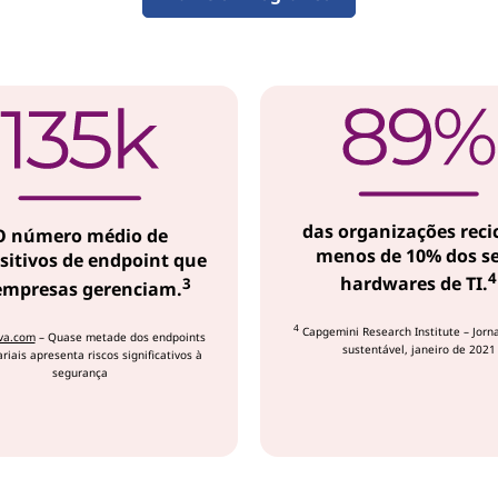
das organizações reci
O número médio de
menos de 10% dos s
sitivos de endpoint que
4
hardwares de TI.
3
empresas gerenciam.
4
Capgemini Research Institute – Jorn
va.com
– Quase metade dos endpoints
sustentável, janeiro de 2021
iais apresenta riscos significativos à
segurança