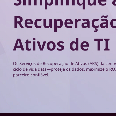
e
ú
r
d
Recuperaçã
o
v
p
r
i
i
Ativos de TI
n
ç
c
i
o
p
a
Os Serviços de Recuperação de Ativos (ARS) da Len
s
l
ciclo de vida data—proteja os dados, maximize o RO
parceiro confiável.
d
e
R
e