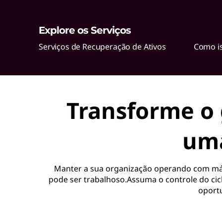
c
Explore os Serviços
u
Serviços de Recuperação de Ativos
Como is
p
e
r
Transforme o 
a
uma
ç
ã
Manter a sua organização operando com máx
o
pode ser trabalhoso.Assuma o controle do cic
oportu
d