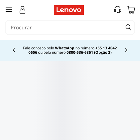
saltar para o conteúdo principal
Fale conosco pelo
WhatsApp
no número
+55 13 4042
0656
ou pelo número
0800-536-6861 (Opção 2)
Currently displaying item 2 of