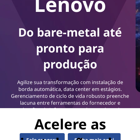
Lenovo
Do bare-metal até
pronto para
produção
Agilize sua transformação com instalação de
borda automática, data center em estágios.
Gerenciamento de ciclo de vida robusto preenche
lacuna entre ferramentas do fornecedor e
desafios de infraestrutura do mundo real
ajudando sua equipe alcançar resultados mais
Acelere as
eficientes mais rápido.