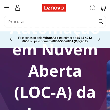
saltar para o conteúdo principal
Automação
Fale conosco pelo
WhatsApp
no número
+55 13 4042
em Nuvem
0656
ou pelo número
0800-536-6861 (Opção 2)
Currently displaying item 2 of
Aberta
(LOC-A) da