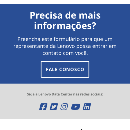
Precisa de mais
informações?
Preencha este formulário para que um
representante da Lenovo possa entrar em
contato com você.
FALE CONOSCO
Siga a Lenovo Data Center nas redes sociais:
O
O
O
O
O
p
p
p
p
p
e
e
e
e
e