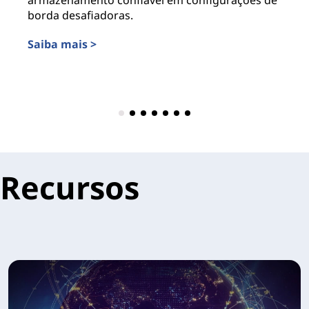
armazenamento confiável em configurações de
se
borda desafiadoras.
Sa
Saiba mais >
Recursos