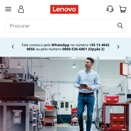
saltar para o conteúdo principal
Fale conosco pelo
WhatsApp
no número
+55 13 4042
0656
ou pelo número
0800-536-6861 (Opção 2)
Currently displaying item 2 of