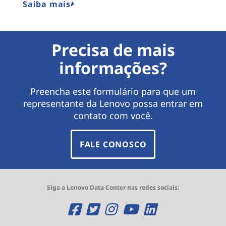
Saiba mais
Precisa de mais
informações?
Preencha este formulário para que um
representante da Lenovo possa entrar em
contato com você.
FALE CONOSCO
Siga a Lenovo Data Center nas redes sociais:
O
O
O
O
O