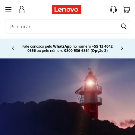
saltar para o conteúdo principal
Fale conosco pelo
WhatsApp
no número
+55 13 4042
0656
ou pelo número
0800-536-6861 (Opção 2)
Currently displaying item 2 of