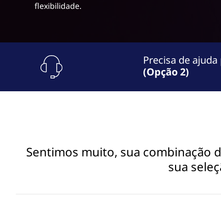
o
flexibilidade.
ú
r
d
o
k
p
r
Precisa de ajuda
i
i
(Opção 2)
n
n
c
i
g
p
a
A
l
d
Sentimos muito, sua combinação de 
sua seleç
a
p
t