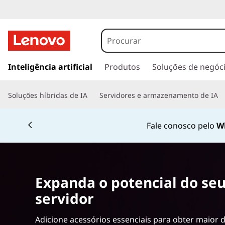
S
e
r
s
a
Inteligência artificial
Produtos
Soluções de negóc
v
l
t
e
Soluções híbridas de IA
Servidores e armazenamento de IA
a
r
r
Currently displaying item 2 of 4
p
Fale conosco pelo
W
a
N
r
a
e
o
c
Expanda o potencial do se
t
o
servidor
n
w
t
Adicione acessórios essenciais para obter maior
e