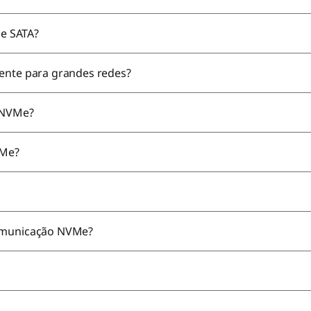
e SATA?
iente para grandes redes?
s NVMe?
NVMe?
?
comunicação NVMe?