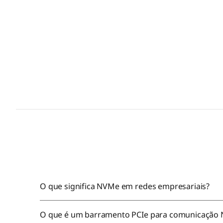
e
r
s
O que significa NVMe em redes empresariais?
O que é um barramento PCIe para comunicação