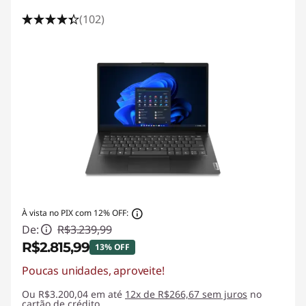
(102)
À vista no PIX com 12% OFF:
De:
R$3.239,99
R$2.815,99
13% OFF
Poucas unidades, aproveite!
Economias instantâneas :
-R$424,00
Ou R$3.200,04 em até
12x de R$266,67 sem juros
no
cartão de crédito.