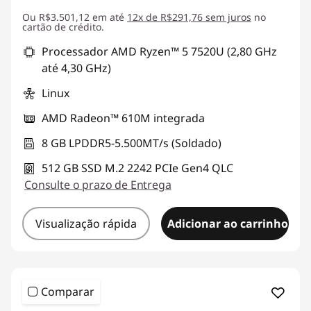
Ou R$3.501,12 em até
Economias instantâneas :
12x de R$291,76 sem juros
-R$983,44
no
cartão de crédito.
Processador AMD Ryzen™ 5 7520U (2,80 GHz
até 4,30 GHz)
Linux
AMD Radeon™ 610M integrada
8 GB LPDDR5-5.500MT/s (Soldado)
512 GB SSD M.2 2242 PCIe Gen4 QLC
Consulte o prazo de Entrega
Visualização rápida
Adicionar ao carrinho
Comparar