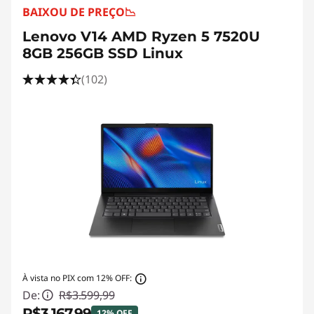
BAIXOU DE PREÇO
📉
Lenovo V14 AMD Ryzen 5 7520U
8GB 256GB SSD Linux
(102)
À vista no PIX com 12% OFF:
De:
R$3.599,99
R$3.167,99
12% OFF