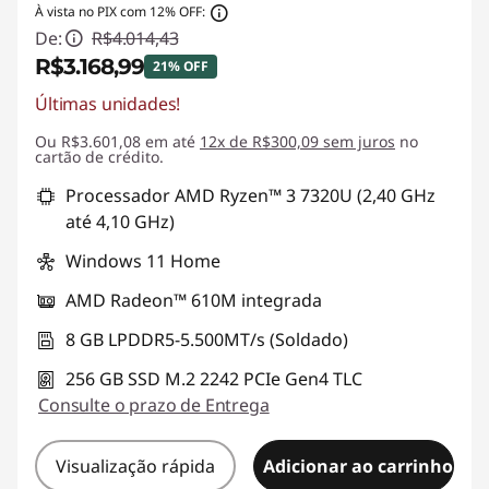
À vista no PIX com 12% OFF:
De:
R$4.014,43
R$3.168,99
21% OFF
Últimas unidades!
Economias instantâneas :
-R$845,44
Ou R$3.601,08 em até
12x de R$300,09 sem juros
no
cartão de crédito.
Processador AMD Ryzen™ 3 7320U (2,40 GHz
até 4,10 GHz)
Windows 11 Home
AMD Radeon™ 610M integrada
8 GB LPDDR5-5.500MT/s (Soldado)
256 GB SSD M.2 2242 PCIe Gen4 TLC
Consulte o prazo de Entrega
Visualização rápida
Adicionar ao carrinho