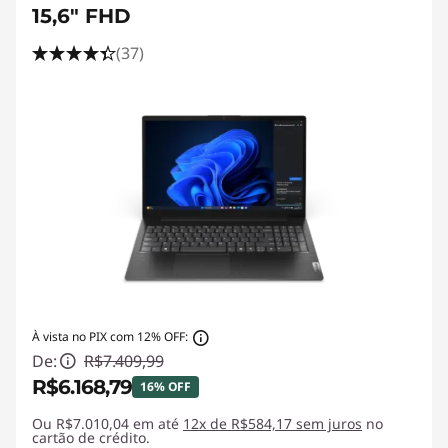
e
15,6" FHD
u
(37)
n
o
t
e
b
o
o
À vista no PIX com 12% OFF:
De:
R$7.409,99
k
R$6.168,79
16% OFF
i
Ou R$7.010,04 em até
Economias instantâneas :
12x de R$584,17 sem juros
-R$1.241,20
no
cartão de crédito.