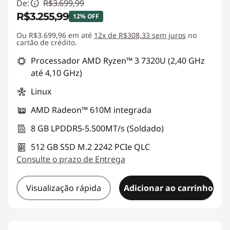
De:
R$3.699,99
R$3.255,99
12% OFF
Ou R$3.699,96 em até
Economias instantâneas :
12x de R$308,33 sem juros
-R$444,00
no
cartão de crédito.
Processador AMD Ryzen™ 3 7320U (2,40 GHz
até 4,10 GHz)
Linux
AMD Radeon™ 610M integrada
8 GB LPDDR5-5.500MT/s (Soldado)
512 GB SSD M.2 2242 PCIe QLC
Consulte o prazo de Entrega
Visualização rápida
Adicionar ao carrinho