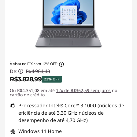
À vista no PIX com 12% OFF:
De:
R$4.964,43
R$3.828,99
22% OFF
Ou R$4.351,08 em até
Economias instantâneas :
12x de R$362,59 sem juros
-R$1.135,44
no
cartão de crédito.
Processador Intel® Core™ 3 100U (núcleos de
eficiência de até 3,30 GHz núcleos de
desempenho de até 4,70 GHz)
Windows 11 Home