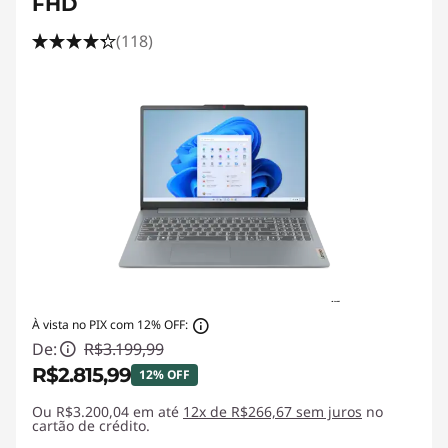
FHD
(118)
À vista no PIX com 12% OFF:
De:
R$3.199,99
R$2.815,99
12% OFF
Ou R$3.200,04 em até
Economias instantâneas :
12x de R$266,67 sem juros
-R$384,00
no
cartão de crédito.