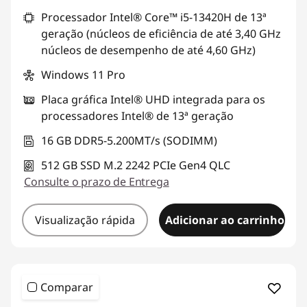
d
Processador Intel® Core™ i5-13420H de 13ª
geração (núcleos de eficiência de até 3,40 GHz
e
núcleos de desempenho de até 4,60 GHz)
a
Windows 11 Pro
Placa gráfica Intel® UHD integrada para os
l
processadores Intel® de 13ª geração
16 GB DDR5-5.200MT/s (SODIMM)
512 GB SSD M.2 2242 PCIe Gen4 QLC
Consulte o prazo de Entrega
Visualização rápida
Adicionar ao carrinho
Comparar