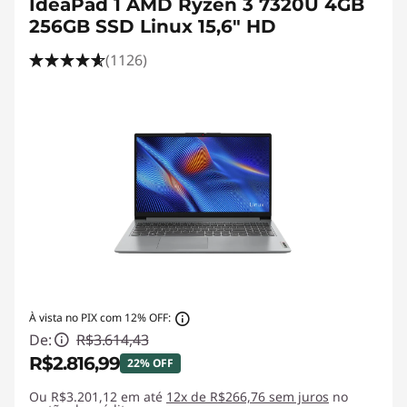
IdeaPad 1 AMD Ryzen 3 7320U 4GB
256GB SSD Linux 15,6" HD
(1126)
À vista no PIX com 12% OFF:
De:
R$3.614,43
R$2.816,99
22% OFF
Ou R$3.201,12 em até
Economias instantâneas :
12x de R$266,76 sem juros
-R$797,44
no