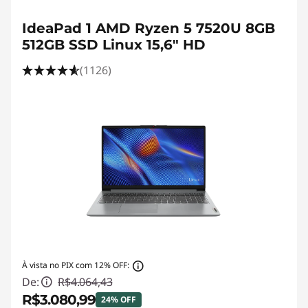
IdeaPad 1 AMD Ryzen 5 7520U 8GB
512GB SSD Linux 15,6" HD
(1126)
À vista no PIX com 12% OFF:
De:
R$4.064,43
R$3.080,99
24% OFF