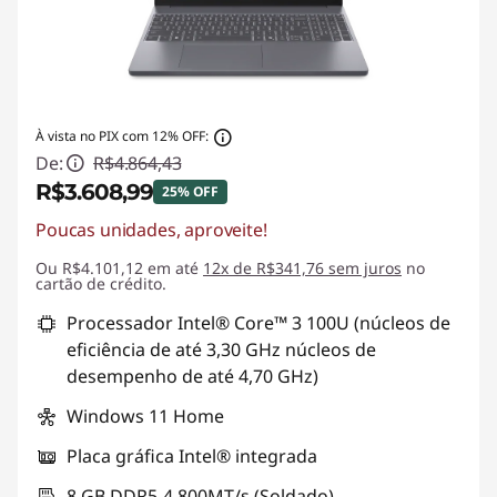
À vista no PIX com 12% OFF:
De:
R$4.864,43
R$3.608,99
25% OFF
Poucas unidades, aproveite!
Economias instantâneas :
-R$1.255,44
Ou R$4.101,12 em até
12x de R$341,76 sem juros
no
cartão de crédito.
Processador Intel® Core™ 3 100U (núcleos de
eficiência de até 3,30 GHz núcleos de
desempenho de até 4,70 GHz)
Windows 11 Home
Placa gráfica Intel® integrada
8 GB DDR5-4.800MT/s (Soldado)