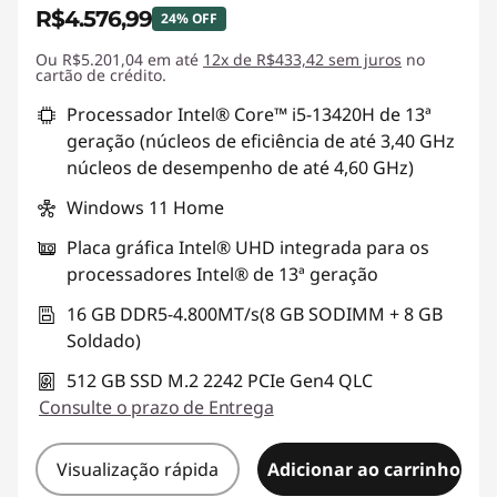
R$4.576,99
24% OFF
Ou R$5.201,04 em até
Economias instantâneas :
12x de R$433,42 sem juros
-R$1.487,44
no
cartão de crédito.
Processador Intel® Core™ i5-13420H de 13ª
geração (núcleos de eficiência de até 3,40 GHz
núcleos de desempenho de até 4,60 GHz)
Windows 11 Home
Placa gráfica Intel® UHD integrada para os
processadores Intel® de 13ª geração
16 GB DDR5-4.800MT/s(8 GB SODIMM + 8 GB
Soldado)
512 GB SSD M.2 2242 PCIe Gen4 QLC
Consulte o prazo de Entrega
Visualização rápida
Adicionar ao carrinho