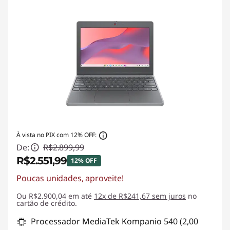
À vista no PIX com 12% OFF:
De:
R$2.899,99
R$2.551,99
12% OFF
Poucas unidades, aproveite!
Economias instantâneas :
-R$348,00
Ou R$2.900,04 em até
12x de R$241,67 sem juros
no
cartão de crédito.
Processador MediaTek Kompanio 540 (2,00