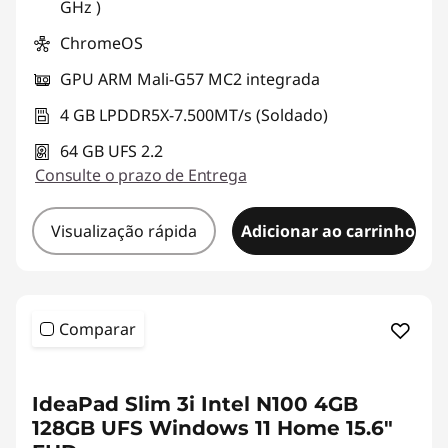
GHz )
ChromeOS
GPU ARM Mali-G57 MC2 integrada
4 GB LPDDR5X-7.500MT/s (Soldado)
64 GB UFS 2.2
Consulte o prazo de Entrega
Visualização rápida
Adicionar ao carrinho
Comparar
<b><b>
IdeaPad Slim 3i Intel N100 4GB
128GB UFS Windows 11 Home 15.6"