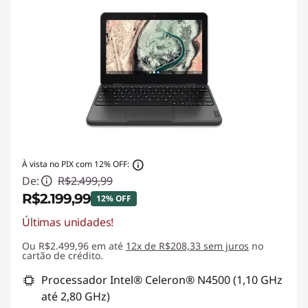
À vista no PIX com 12% OFF:
De:
R$2.499,99
R$2.199,99
12% OFF
Últimas unidades!
Economias instantâneas :
-R$300,00
Ou R$2.499,96 em até
12x de R$208,33 sem juros
no
cartão de crédito.
Processador Intel® Celeron® N4500 (1,10 GHz
até 2,80 GHz)