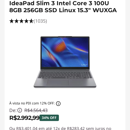
IdeaPad Slim 3 Intel Core 3 100U
8GB 256GB SSD Linux 15.3" WUXGA
(1035)
À vista no PIX com 12% OFF:
De:
R$4.564,43
R$2.992,99
34% OFF
Ou R$3.401,04 em até
Economias instantâneas :
12x de R$283,42 sem juros
-R$1.571,44
no