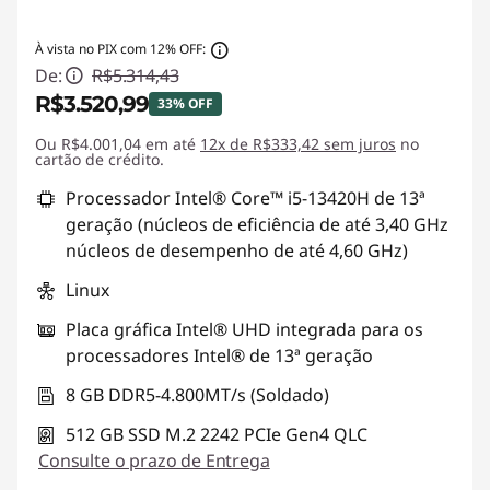
À vista no PIX com 12% OFF:
De:
R$5.314,43
R$3.520,99
33% OFF
Ou R$4.001,04 em até
Economias instantâneas :
12x de R$333,42 sem juros
-R$1.793,44
no
cartão de crédito.
Processador Intel® Core™ i5-13420H de 13ª
geração (núcleos de eficiência de até 3,40 GHz
núcleos de desempenho de até 4,60 GHz)
Linux
Placa gráfica Intel® UHD integrada para os
processadores Intel® de 13ª geração
8 GB DDR5-4.800MT/s (Soldado)
512 GB SSD M.2 2242 PCIe Gen4 QLC
Consulte o prazo de Entrega