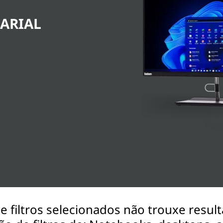
ARIAL
filtros selecionados não trouxe result