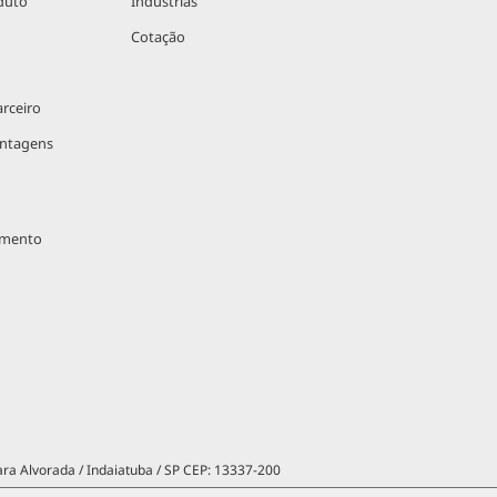
duto
Indústrias
Cotação
rceiro
antagens
imento
ara Alvorada / Indaiatuba / SP CEP: 13337-200