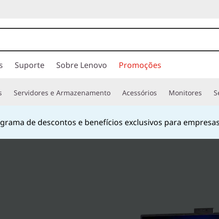
s
Suporte
Sobre Lenovo
Promoções
s
Servidores e Armazenamento
Acessórios
Monitores
S
hatsApp
no número
+55 13 4042 0656
ou pelo número
080