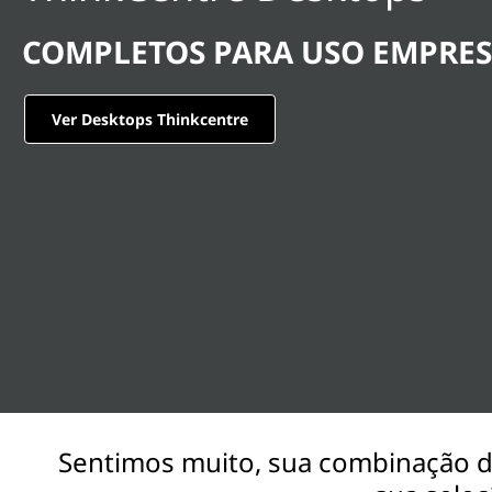
r
ú
a
d
COMPLETOS PARA USO EMPRES
o
b
p
r
Ver Desktops Thinkcentre
a
i
n
l
c
i
h
p
a
o
l
Sentimos muito, sua combinação de 