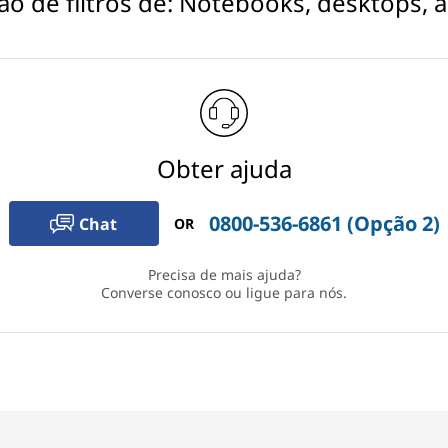
ão de filtros de: Notebooks, desktops, 
Obter ajuda
0800-536-6861 (Opção 2)
Chat
OR
Precisa de mais ajuda?
Converse conosco ou ligue para nós.