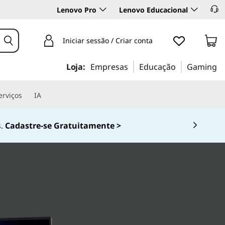
Lenovo Pro
Lenovo Educacional
Iniciar sessão / Criar conta
Loja:
Empresas
Educação
Gaming
erviços
IA
0-536-6861 (Opção 2)