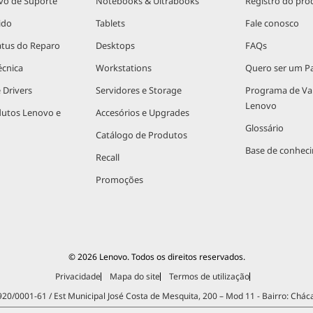
vo de Suporte
Notebooks & Ultrabooks
Registro do pro
ido
Tablets
Fale conosco
atus do Reparo
Desktops
FAQs
écnica
Workstations
Quero ser um Pa
 Drivers
Servidores e Storage
Programa de V
Lenovo
dutos Lenovo e
Accesórios e Upgrades
Glossário
Catálogo de Produtos
Base de conhec
Recall
Promoções
© 2026 Lenovo. Todos os direitos reservados.
Privacidade
Mapa do site
Termos de utilização
.920/0001-61 / Est Municipal José Costa de Mesquita, 200 – Mod 11 - Bairro: Chác