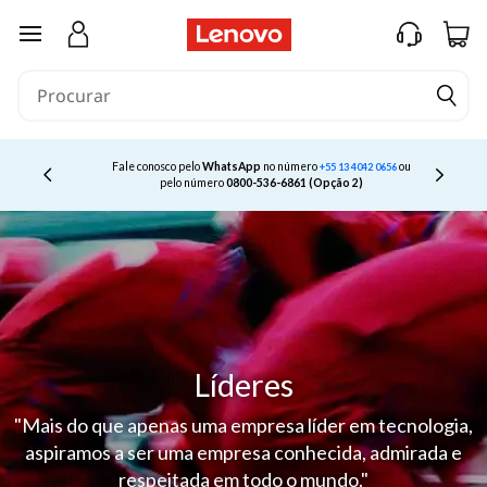
saltar para o conteúdo principal
Fale conosco pelo
WhatsApp
no número
ou
+55 13 4042 0656
Currently displaying item 2 of 4
pelo número
0800-536-6861 (Opção 2)
Líderes
"Mais do que apenas uma empresa líder em tecnologia,
aspiramos a ser uma empresa conhecida, admirada e
respeitada em todo o mundo."