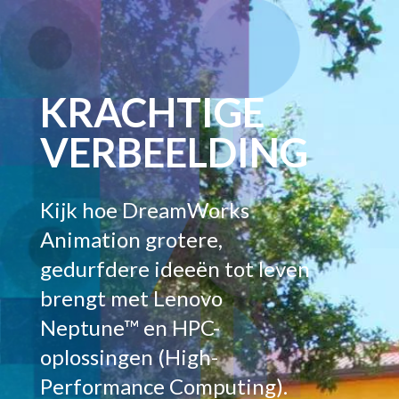
KRACHTIGE
VERBEELDING
Kijk hoe DreamWorks
Animation grotere,
gedurfdere ideeën tot leven
brengt met Lenovo
Neptune™ en HPC-
oplossingen (High-
Performance Computing).