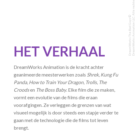
DreamWorks Animation LLC. Alle rechten voorbehouden.
DreamWorks The Bad Guys ©
HET VERHAAL
DreamWorks Animation is de kracht achter
geanimeerde meesterwerken zoals
Shrek
,
Kung Fu
Panda
,
How to Train Your Dragon
,
Trolls
,
The
Croods
en
The Boss Baby
. Elke film die ze maken,
vormt een evolutie van de films die eraan
voorafgingen. Ze verleggen de grenzen van wat
visueel mogelijk is door steeds een stapje verder te
gaan met de technologie die de films tot leven
brengt.