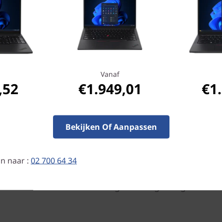
kwaliteitscontroles om er ze
omstandigheden hun werk bl
stofstormen in de woestijn,
gemorste vloeistoffen en va
gegarandeerd alles aan wat 
Vanaf
Slimmere beveiliging
,52
€1.949,01
€1
Als onderdeel van de ThinkS
we een combinatie van hard
samenwerken om ervoor te 
Bekijken Of Aanpassen
alleen voor jou zichtbaar zi
touchscreen van 500 nits bi
n naar :
02 700 64 34
interactiviteit, terwijl wor
schouders meekijken. Excl
uitgebreide geheugenversle