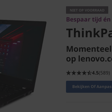
ThinkPa
NIET OP VOORRAAD
Bespaar tijd én
(AMD)
ThinkP
Momenteel 
op lenovo.
4.5
(589)
Bekijken Of Aanpas