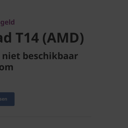
d T14
 geld
ad T14 (AMD)
niet beschikbaar
com
sen