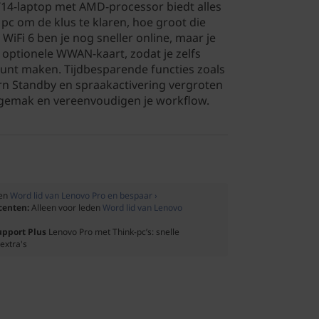
14-laptop met AMD-processor biedt alles
 pc om de klus te klaren, hoe groot die
 WiFi 6 ben je nog sneller online, maar je
 optionele WWAN-kaart, zodat je zelfs
kunt maken. Tijdbesparende functies zoals
n Standby en spraakactivering vergroten
gemak en vereenvoudigen je workflow.
den
Word lid van Lenovo Pro en bespaar ›
ocenten:
Alleen voor leden
Word lid van Lenovo
upport Plus
Lenovo Pro met Think-pc’s: snelle
extra's