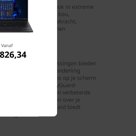
ker van te zijn dat ze ook in extreme
ijven doen. Arctische kou,
 werken zonder zwaartekracht,
llen: deze laptops kunnen
er op je pad komt.
Vanaf
.826,34
hield-beveiligingsoplossingen bieden
ware en software die onderling
zorgen dat de gegevens op je scherm
jn. Het optionele PrivacyGuard-
edt een mooier beeld en verbeterde
dt voorkomen dat anderen over je
usieve AMD Memory Guard biedt
uteling.