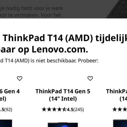
je nodig hebt voor je werk
door te vermaken. Voor het
 touchscreen of een laag
ier waarop je je scherm
s ThinkPad T14 (AMD) tijdelij
ige geluid van een Dolby
reamen of muziek luisteren
aar op Lenovo.com.
 T14 (AMD) is niet beschikbaar. Probeer:
6 Gen 4
ThinkPad T14 Gen 5
ThinkP
el)
(14" Intel)
(1
Kan alles aan wat er op
.5
(92)
4.5
(245)
ThinkPad T14-laptops worde
militaire specificaties en 