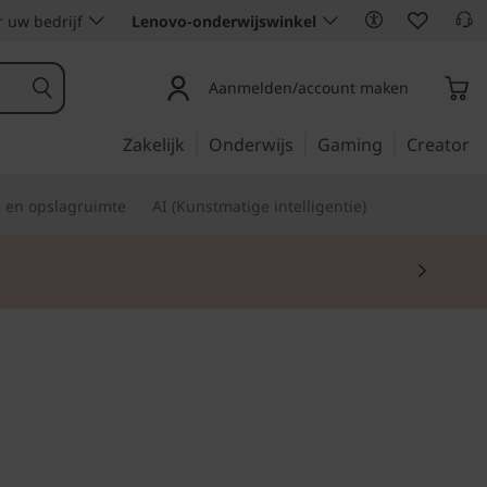
 uw bedrijf
Lenovo-onderwijswinkel
Aanmelden/account maken
Zakelijk
Onderwijs
Gaming
Creator
s en opslagruimte
AI (Kunstmatige intelligentie)
eld