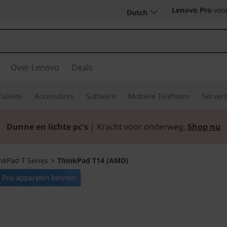
Lenovo Pro
voor
Dutch
Over Lenovo
Deals
Tablets
Accessoires
Software
Mobiele Telefoons
Server
Dunne en lichte pc's
| Kracht voor onderweg.
Shop nu
nkPad T Series
>
ThinkPad T14 (AMD)
Bespaar tijd én g