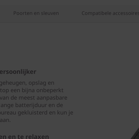
Poorten en sleuven
Compatibele accessoire
ersoonlijker
 geheugen, opslag en
top een bijna onbeperkt
n van de meest aanpasbare
lange batterijduur en de
bureau gekluisterd en kun je
gaan.
en en te relaxen