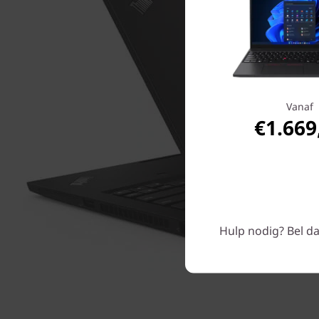
Vanaf
€1.669
Hulp nodig? Bel da