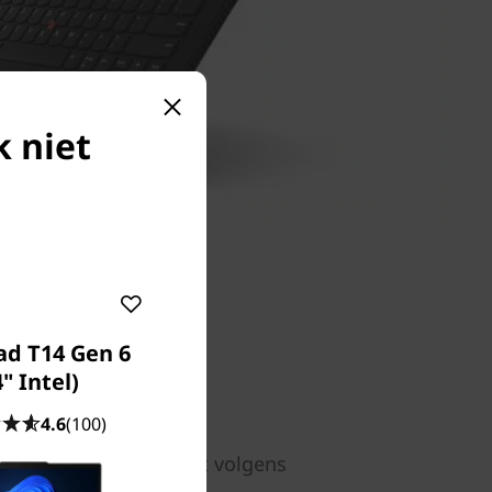
k niet
ad T14 Gen 6
4" Intel)
 je pad komt
4.6
(100)
n op 12 punten getest volgens
ondergaan meer dan 200