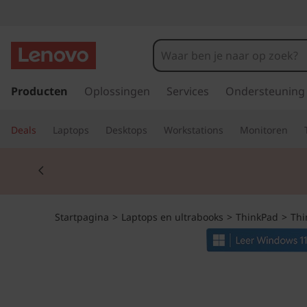
T
h
i
G
a
Producten
Oplossingen
Services
Ondersteuning
n
n
a
k
Deals
Laptops
Desktops
Workstations
Monitoren
a
r
P
Currently displaying item 2 of 2
d
e
a
h
o
d
Startpagina
>
Laptops en ultrabooks
>
ThinkPad
>
Thi
o
f
T
d
i
1
n
h