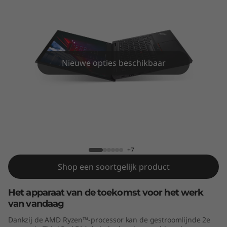
4
G
e
n
Nieuwe opties beschikbaar
2
(
ThinkPad E14 Gen 2 (AMD)
A
M
+7
Shop een soortgelijk product
D
Het apparaat van de toekomst voor het werk
)
van vandaag
Dankzij de AMD Ryzen™-processor kan de gestroomlijnde 2e