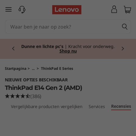
T
Ga naar de hoofdinhoud
h
i
Currently displaying item 2 of 2
n
Dunne en lichte pc's
| Kracht voor onderweg.
Shop nu
k
P
Startpagina
>
...
>
ThinkPad E Series
NIEUWE OPTIES BESCHIKBAAR
a
ThinkPad E14 Gen 2 (AMD)
d
(386)
Recensies
res
Vergelijkbare producten vergelijken
Services
E
1