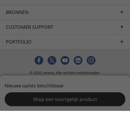
BRONNEN
CUSTOMER SUPPORT
PORTFOLIO
© 2026 Lenovo. Alle rechten voorbehouden.
Privacy
tool voor cookietoestemming
Verkoopvoorwaarden
Nieuwe opties beschikbaar
Sitemap
Shop een soortgelijk product