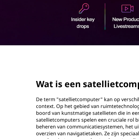
t
o
e
u
d
l
l
i
page hero 2/3
e
t
Wat is een satellietcom
c
De term "satellietcomputer" kan op verschi
o
context. Op het gebied van ruimtetechnolo
boord van kunstmatige satellieten die in 
m
satellietcomputers spelen een cruciale rol bi
beheren van communicatiesystemen, het ui
p
overzien van navigatietaken. Ze zijn speci