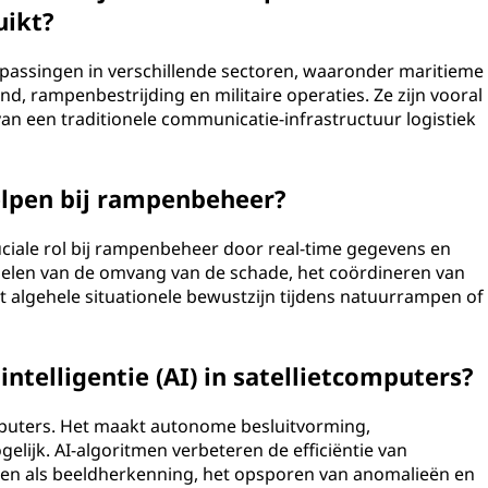
uikt?
epassingen in verschillende sectoren, waaronder maritieme
nd, rampenbestrijding en militaire operaties. Ze zijn vooral
an een traditionele communicatie-infrastructuur logistiek
elpen bij rampenbeheer?
uciale rol bij rampenbeheer door real-time gegevens en
rdelen van de omvang van de schade, het coördineren van
 algehele situationele bewustzijn tijdens natuurrampen of
ntelligentie (AI) in satellietcomputers?
omputers. Het maakt autonome besluitvorming,
ijk. AI-algoritmen verbeteren de efficiëntie van
taken als beeldherkenning, het opsporen van anomalieën en