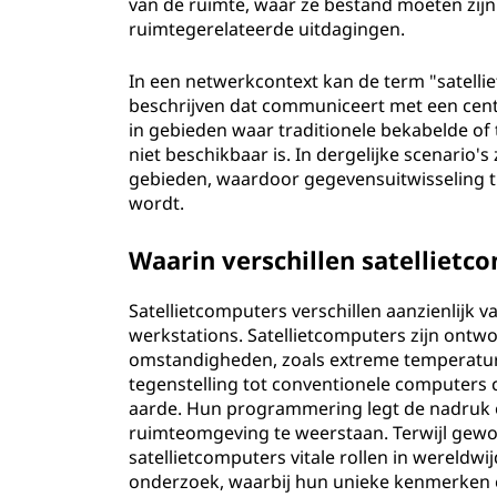
van de ruimte, waar ze bestand moeten zij
u
ruimtegerelateerde uitdagingen.
t
In een netwerkcontext kan de term "satelli
beschrijven dat communiceert met een centra
e
in gebieden waar traditionele bekabelde of
niet beschikbaar is. In dergelijke scenario'
r
gebieden, waardoor gegevensuitwisseling tu
wordt.
?
Waarin verschillen satelliet
Satellietcomputers verschillen aanzienlijk
werkstations. Satellietcomputers zijn ontw
omstandigheden, zoals extreme temperature
tegenstelling tot conventionele computers
aarde. Hun programmering legt de nadruk o
ruimteomgeving te weerstaan. Terwijl gewo
satellietcomputers vitale rollen in wereld
onderzoek, waarbij hun unieke kenmerken 