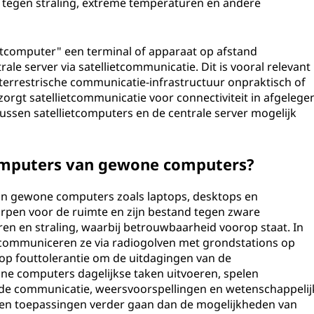
n tegen straling, extreme temperaturen en andere
etcomputer" een terminal of apparaat op afstand
le server via satellietcommunicatie. Dit is vooral relevant
 terrestrische communicatie-infrastructuur onpraktisch of
s zorgt satellietcommunicatie voor connectiviteit in afgelege
ssen satellietcomputers en de centrale server mogelijk
computers van gewone computers?
 van gewone computers zoals laptops, desktops en
orpen voor de ruimte en zijn bestand tegen zware
n en straling, waarbij betrouwbaarheid voorop staat. In
 communiceren ze via radiogolven met grondstations op
p fouttolerantie om de uitdagingen van de
ne computers dagelijkse taken uitvoeren, spelen
wijde communicatie, weersvoorspellingen en wetenschappelij
en toepassingen verder gaan dan de mogelijkheden van