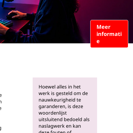
Meer
informati
e
Hoewel alles in het
werk is gesteld om de
e
nauwkeurigheid te
n
garanderen, is deze
e
woordenlijst
uitsluitend bedoeld als
naslagwerk en kan
g
deze fouten of