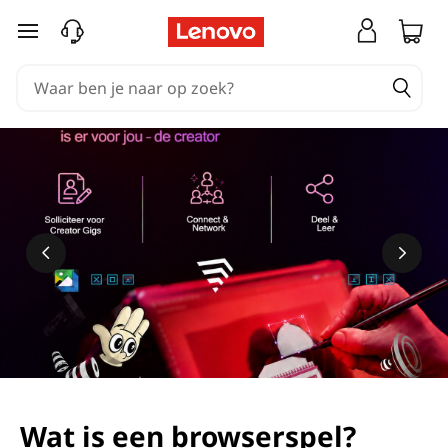
Ga naar de hoofdinhoud
Wat is een browserspel?
Meer informatie