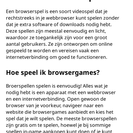
Een browserspel is een soort videospel dat je
rechtstreeks in je webbrowser kunt spelen zonder
dat je extra software of downloads nodig hebt.
Deze spellen zijn meestal eenvoudig en licht,
waardoor ze toegankelijk zijn voor een groot
aantal gebruikers. Ze zijn ontworpen om online
gespeeld te worden en vereisen vaak een
internetverbinding om goed te functioneren.
Hoe speel ik browsergames?
Broerspellen spelen is eenvoudig! Alles wat je
nodig hebt is een apparaat met een webbrowser
en een internetverbinding. Open gewoon de
browser van je voorkeur, navigeer naar een
website die browsergames aanbiedt en kies het
spel dat je wilt spelen. De meeste browserspellen
zijn gratis om te spelen, hoewel je bij sommige
spellen in-game aankopen kunt doen of je kunt