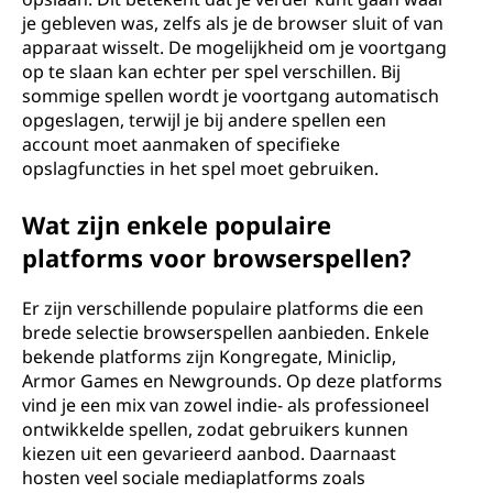
je gebleven was, zelfs als je de browser sluit of van
apparaat wisselt. De mogelijkheid om je voortgang
op te slaan kan echter per spel verschillen. Bij
sommige spellen wordt je voortgang automatisch
opgeslagen, terwijl je bij andere spellen een
account moet aanmaken of specifieke
opslagfuncties in het spel moet gebruiken.
Wat zijn enkele populaire
platforms voor browserspellen?
Er zijn verschillende populaire platforms die een
brede selectie browserspellen aanbieden. Enkele
bekende platforms zijn Kongregate, Miniclip,
Armor Games en Newgrounds. Op deze platforms
vind je een mix van zowel indie- als professioneel
ontwikkelde spellen, zodat gebruikers kunnen
kiezen uit een gevarieerd aanbod. Daarnaast
hosten veel sociale mediaplatforms zoals