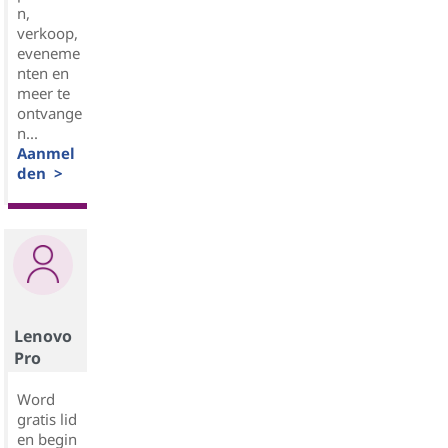
n,
verkoop,
eveneme
nten en
meer te
ontvange
n...
Aanmel
den >
Lenovo
Pro
Word
gratis lid
en begin