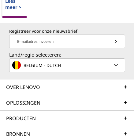
Lees
meer >
Registreer voor onze nieuwsbrief
E-mailadres invoeren
Land/regio selecteren:
BELGIUM - DUTCH
OVER LENOVO
OPLOSSINGEN
PRODUCTEN
BRONNEN