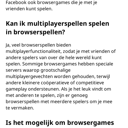
Facebook ook browsergames die je met je
vrienden kunt spelen.
Kan ik multiplayerspellen spelen
in browserspellen?
Ja, veel browserspellen bieden
multiplayerfunctionaliteit, zodat je met vrienden of
andere spelers van over de hele wereld kunt
spelen. Sommige browsergames hebben speciale
servers waarop grootschalige
multiplayergevechten worden gehouden, terwijl
andere kleinere coöperatieve of competitieve
gameplay ondersteunen. Als je het leuk vindt om
met anderen te spelen, zijn er genoeg
browserspellen met meerdere spelers om je mee
te vermaken.
Is het mogelijk om browsergames