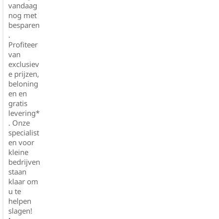
vandaag
nog met
besparen
.
Profiteer
van
exclusiev
e prijzen,
beloning
en en
gratis
levering*
. Onze
specialist
en voor
kleine
bedrijven
staan
klaar om
u te
helpen
slagen!