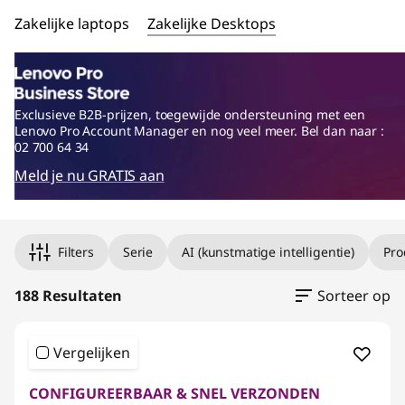
m
Zakelijke laptops
Zakelijke Desktops
p
u
t
Exclusieve B2B-prijzen, toegewijde ondersteuning met een
Lenovo Pro Account Manager en nog veel meer. Bel dan naar :
02 700 64 34
e
Meld je nu GRATIS aan
r
Original Price 1419.01 BE_EUR Discounted Price 11
Original Price 1759.01 BE_EUR Discounted Price 14
Original Price 2659.01 BE_EUR Discounted Price 21
Original Price 1429.01 BE_EUR Discounted Price 11
Original Price 2079.01 BE_EUR Discounted Price 20
Original Price 2999.00 BE_EUR Discounted Price 24
-
Filters
Serie
AI (kunstmatige intelligentie)
Pro
O
188 Resultaten
Sorteer op
ff
i
Vergelijken
c
CONFIGUREERBAAR & SNEL VERZONDEN