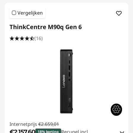
Vergelijken
ThinkCentre M90q Gen 6
(16)
Internetprijs
€2.659,01
€2.157,60
Recupel incl.
18% korting