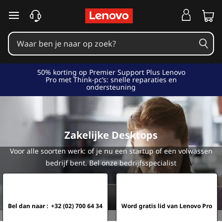
B
u
s
i
50% korting op Premier Support Plus Lenovo
Pro met Think-pc’s: snelle reparaties en
ondersteuning
n
e
s
Zakelijke Desktops
Voor alle soorten werk: of je nu een startup of een volwassen
s
bedrijf bent. Bel onze bedrijfsspecialist
C
o
Bel dan naar : +32 (02) 700 64 34
Word gratis lid van Lenovo Pro