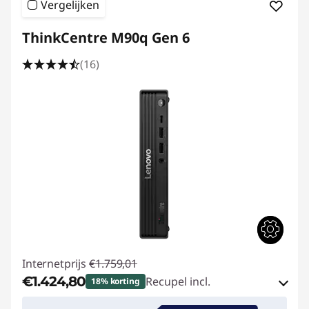
Vergelijken
ThinkCentre M90q Gen 6
(16)
Internetprijs
€1.759,01
€1.424,80
Recupel incl.
18% korting
eCoupon-besparingen :
-€334,21