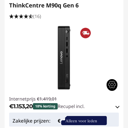
ThinkCentre M90q Gen 6
e
(16)
D
e
s
k
t
o
p
Internetprijs
€1.419,01
€1.153,20
Recupel incl.
18% korting
eCoupon-besparingen :
-€265,81
Zakelijke prijzen:
€
Alleen voor leden