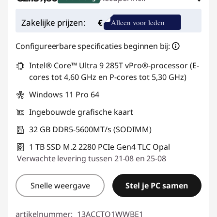
eCoupon-besparingen :
-€501,41
Zakelijke prijzen:
€
Alleen voor leden
eCoupon gebruiken :
THINKDEAL
Configureerbare specificaties beginnen bij:
Intel® Core™ Ultra 9 285T vPro®-processor (E-
cores tot 4,60 GHz en P-cores tot 5,30 GHz)
Windows 11 Pro 64
Ingebouwde grafische kaart
32 GB DDR5-5600MT/s (SODIMM)
1 TB SSD M.2 2280 PCIe Gen4 TLC Opal
Verwachte levering tussen 21-08 en 25-08
Snelle weergave
Stel je PC samen
artikelnummer:
13ACCTO1WWBE1