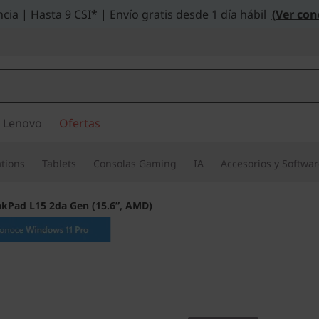
cia | Hasta 9 CSI* | Envío gratis desde 1 día hábil
(Ver con
 Lenovo
Ofertas
tions
Tablets
Consolas Gaming
IA
Accesorios y Softwa
nkPad L15 2da Gen (15.6”, AMD)
Potencia informáti
empresa