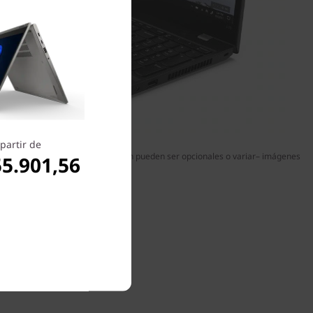
partir de
al; algunos puertos/ranuras también pueden ser opcionales o variar– imágenes
55.901,56
ilustrativas.