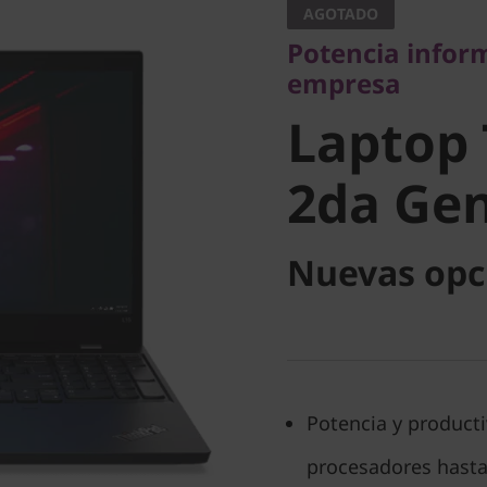
AGOTADO
Laptop 
Potencia inform
empresa
L15 2da 
Laptop 
AMD)
2da Gen
Nuevas opc
Potencia y product
procesadores hasta