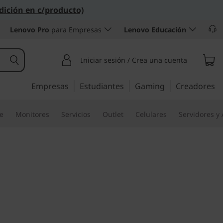
dición en c/producto)
Lenovo Pro
para Empresas
Lenovo Educación
Iniciar sesión / Crea una cuenta
Empresas
Estudiantes
Gaming
Creadores
re
Monitores
Servicios
Outlet
Celulares
Servidores y
ca y valor para la