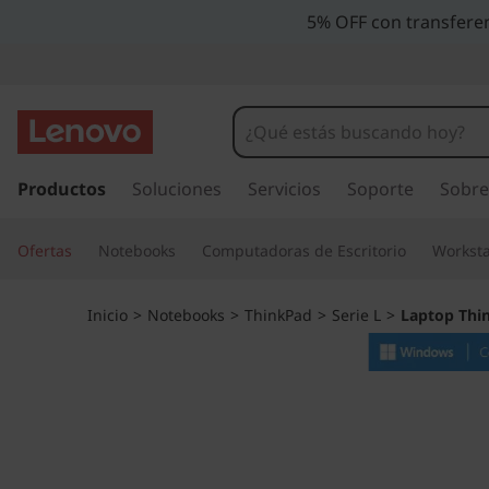
L
5% OFF con transferen
a
p
t
I
r
Productos
Soluciones
Servicios
Soporte
Sobre
o
a
l
p
Ofertas
Notebooks
Computadoras de Escritorio
Worksta
c
o
T
n
Inicio
>
Notebooks
>
ThinkPad
>
Serie L
>
Laptop Thi
t
h
e
n
i
i
d
n
o
p