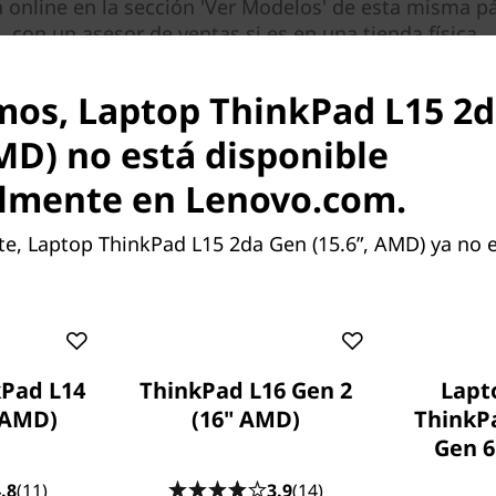
online en la sección 'Ver Modelos' de esta misma pá
con un asesor de ventas si es en una tienda física.
mos, Laptop ThinkPad L15 2
AMD) no está disponible
lmente en Lenovo.com.
, Laptop ThinkPad L15 2da Gen (15.6”, AMD) ya no e
mpresarial con la
 Gen (15.6", AMD), con
obile, tarjeta gráfica
 y hasta 1 TB de
una mejor conexión con la
Pad L14
ThinkPad L16 Gen 2
Lapt
ad WWAN – ambas tecnologías
endientes.
 AMD)
(16" AMD)
ThinkPa
Gen 6 
ente son las máximas posibles pero
.8
(11)
3.9
(14)
 configuración de tu PC antes de la