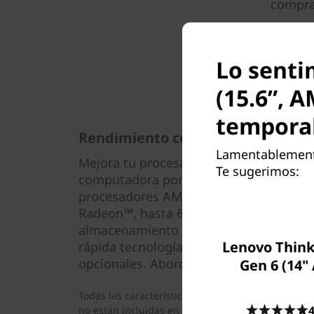
compra 
Lo senti
(15.6”, 
tempora
Rendimiento confiable
Lamentablemente
Mejora tu procesamiento informático e
Te sugerimos:
computadora portátil ThinkPad L15 2da
procesadores AMD Ryzen™ 5000 Series M
Radeon™, hasta 64 GB de memoria DDR4
almacenamiento SSD PCIe. Disfruta de 
Lenovo Think
rápida tecnología WiFi 6 y la capacid
opcionales. Aborda tu lista de tareas p
Gen 6 (14"
Todas las características mencionadas anteriorm
4
no están incluidas en todos los modelos; revisa la