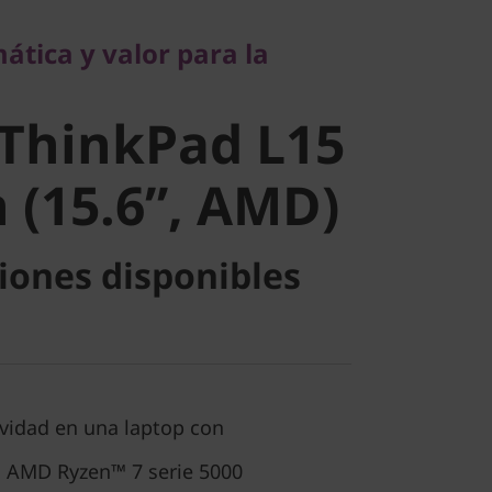
ThinkPad
ática y valor para la
Gen (15.6”,
ThinkPad L15
 (15.6”, AMD)
iones disponibles
ividad en una laptop con
 AMD Ryzen™ 7 serie 5000