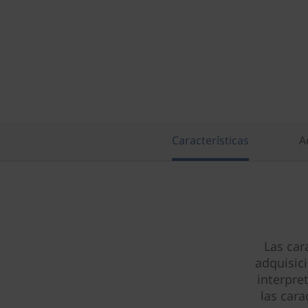
M
D
)
Características
A
Las car
adquisic
interpre
las cara