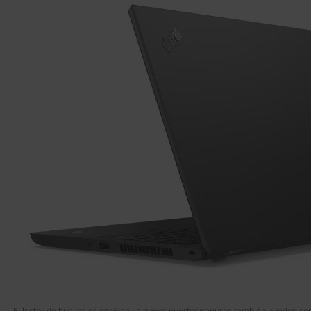
El lector de huellas es opcional; algunos puertos/ranuras también pueden se