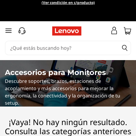
V
(Ver condición en c/producto)
R
H
Ir al contenido principal
e
a
d
Accesorios para Monitores
Descubre soportes, brazos, estaciones de
s
acoplamiento y más accesorios para mejorar la
e
ergonomía, la conectividad y la organización de tu
setup.
t
¡Vaya! No hay ningún resultado.
s
Consulta las categorías anteriores