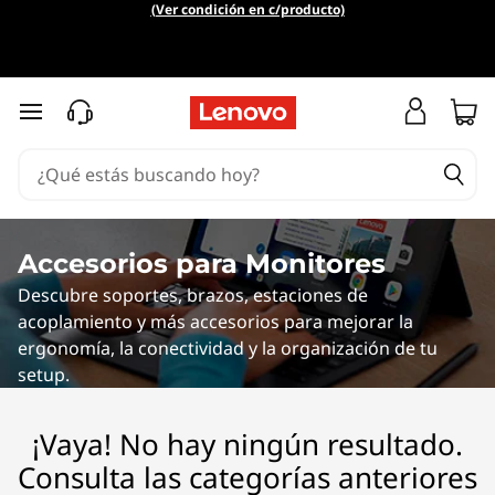
C
(Ver condición en c/producto)
o
m
Ir al contenido principal
p
u
t
Accesorios para Monitores
Descubre soportes, brazos, estaciones de
e
acoplamiento y más accesorios para mejorar la
r
ergonomía, la conectividad y la organización de tu
setup.
L
¡Vaya! No hay ningún resultado.
o
Consulta las categorías anteriores