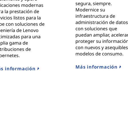
segura, siempre.
licaciones modernas
Modernice su
a la prestación de
infraestructura de
vicios listos para la
administración de dato
be con soluciones de
con soluciones que
geniería de Lenovo
puedan ampliar, acelerar
timizadas para una
proteger su informació
plia gama de
con nuevos y asequible
tribuciones de
modelos de consumo.
bernetes.
Más información
s información