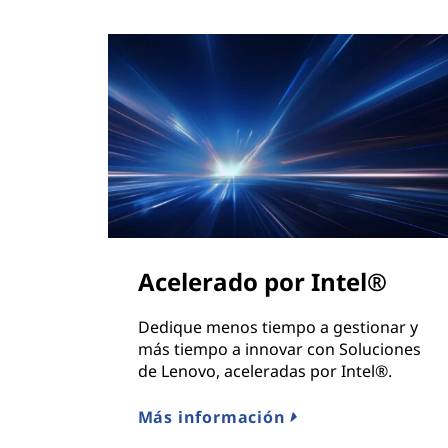
a
t
o
s
|
I
A
Acelerado por Intel®
,
Dedique menos tiempo a gestionar y
más tiempo a innovar con Soluciones
b
de Lenovo, aceleradas por Intel®.
i
Más información