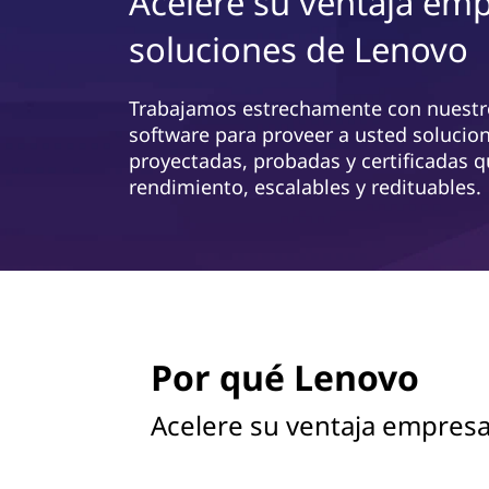
Acelere su ventaja emp
d
n
soluciones de Lenovo
e
c
i
c
p
Trabajamos estrechamente con nuestr
a
e
software para proveer a usted solucion
l
proyectadas, probadas y certificadas q
n
rendimiento, escalables y redituables.
t
r
o
Por qué Lenovo
d
e
Acelere su ventaja empresa
d