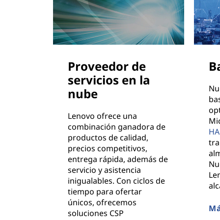
y
p
y
Proveedor de
B
m
servicios en la
e
Nu
nube
ba
s
op
Lenovo ofrece una
Mic
combinación ganadora de
HA
productos de calidad,
tr
precios competitivos,
al
entrega rápida, además de
Nu
servicio y asistencia
Le
inigualables. Con ciclos de
al
tiempo para ofertar
únicos, ofrecemos
Má
soluciones CSP