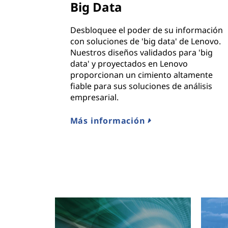
Big Data
n
Desbloquee el poder de su información
o
con soluciones de 'big data' de Lenovo.
Nuestros diseños validados para 'big
e
data' y proyectados en Lenovo
proporcionan un cimiento altamente
n
fiable para sus soluciones de análisis
empresarial.
l
Más información
a
n
u
b
e