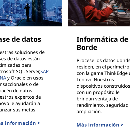
ase de datos
Informática de
Borde
estras soluciones de
ses de datos están
Procese los datos dond
timizadas para
residen, en el perímetro
rosoft SQL Server,
SAP
con la gama ThinkEdge 
NA
y Oracle en usos
Lenovo Nuestros
ansaccionales o de
dispositivos construido
macén de datos.
con un propósito le
estros expertos de
brindan ventaja de
novo le ayudarán a
rendimiento, seguridad 
canzar sus metas.
ampliación.
s información
Más información