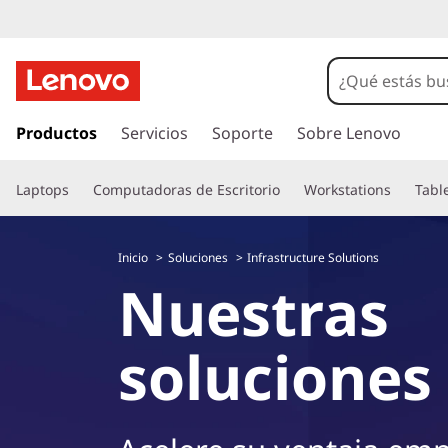
S
o
l
I
r
Productos
Servicios
Soporte
Sobre Lenovo
u
a
l
c
Laptops
Computadoras de Escritorio
Workstations
Tabl
c
o
i
n
Inicio
Soluciones
Infrastructure Solutions
t
o
Nuestras
e
n
n
i
soluciones
d
e
o
p
s
r
i