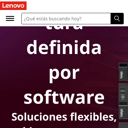
I
tura
n
f
definida
r
a
por
e
s
software
t
r
Soluciones flexibles,
u