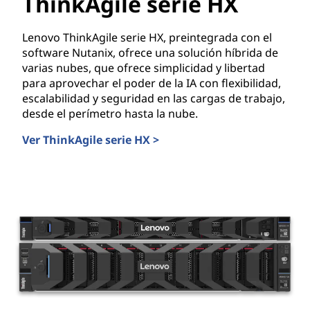
ThinkAgile serie HX
d
Lenovo ThinkAgile serie HX, preintegrada con el
e
software Nutanix, ofrece una solución híbrida de
varias nubes, que ofrece simplicidad y libertad
d
para aprovechar el poder de la IA con flexibilidad,
escalabilidad y seguridad en las cargas de trabajo,
a
desde el perímetro hasta la nube.
t
Ver ThinkAgile serie HX >
ThinkAgile serie HX
o
s