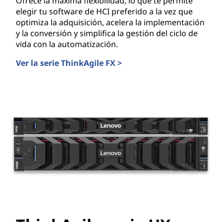
a
Ofrece la máxima flexibilidad, lo que te permite
elegir tu software de HCI preferido a la vez que
r
optimiza la adquisición, acelera la implementación
y la conversión y simplifica la gestión del ciclo de
e
vida con la automatización.
Ver la serie ThinkAgile FX >
d
ThinkAgile serie FX
e
c
e
n
t
r
o