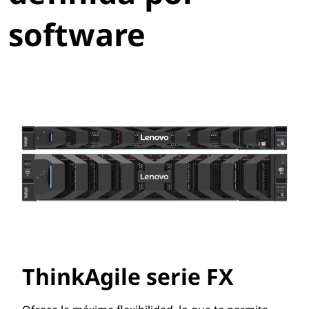
d
software
a
p
o
r
s
o
f
t
ThinkAgile serie FX
w