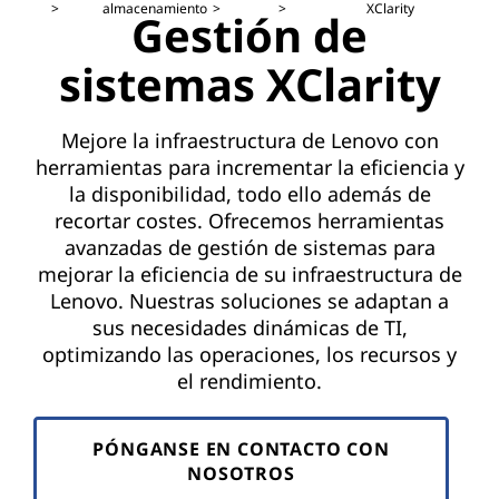
i
almacenamiento
XClarity
Gestión de
s
sistemas XClarity
t
e
Mejore la infraestructura de Lenovo con
herramientas para incrementar la eficiencia y
m
la disponibilidad, todo ello además de
recortar costes. Ofrecemos herramientas
a
avanzadas de gestión de sistemas para
mejorar la eficiencia de su infraestructura de
s
Lenovo. Nuestras soluciones se adaptan a
sus necesidades dinámicas de TI,
|
optimizando las operaciones, los recursos y
L
el rendimiento.
e
PÓNGANSE EN CONTACTO CON
n
NOSOTROS