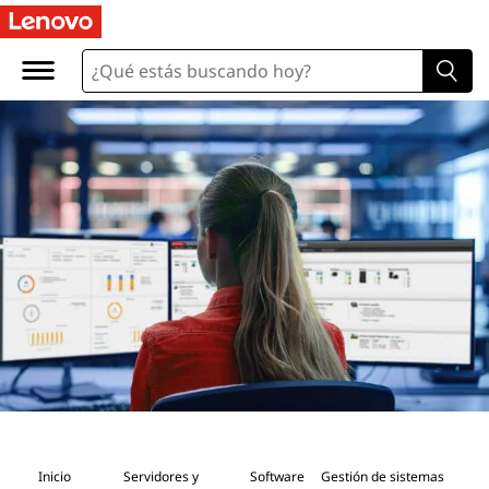
G
e
s
t
i
ó
n
d
e
s
Inicio
Servidores y
Software
Gestión de sistemas