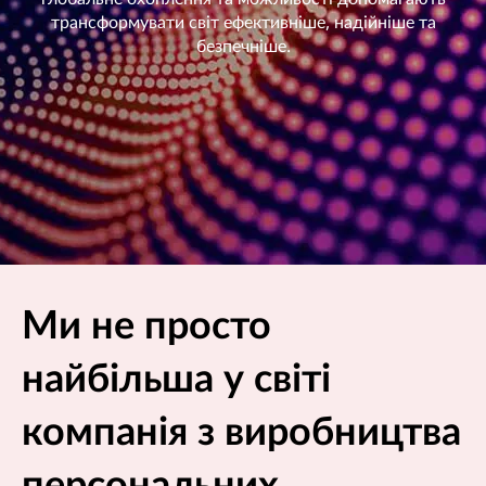
є
трансформувати світ ефективніше, надійніше та
м
безпечніше.
о
с
я
Ми не просто
найбільша у світі
компанія з виробництва
персональних