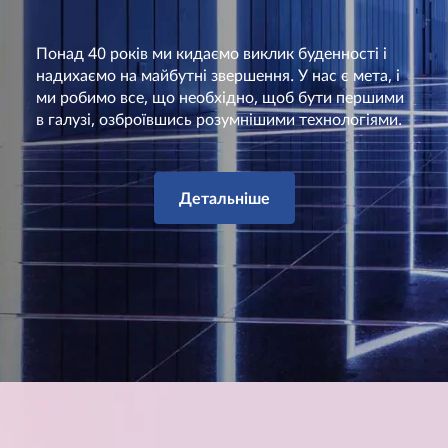
Понад 40 років ми кидаємо виклик буденності і
надихаємо на майбутні звершення. У нас є мета, і
ми робимо все, що необхідно, щоб бути першими
в галузі, озброївшись розумнішими технологіями.
Детальніше