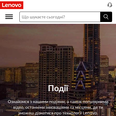
П
о
д
і
ї
Події
Ознайомся з нашими подіями, а також популярними
відео, останніми інноваціями та місцями, де ти
зможеш дізнатися про технології Lenovo.