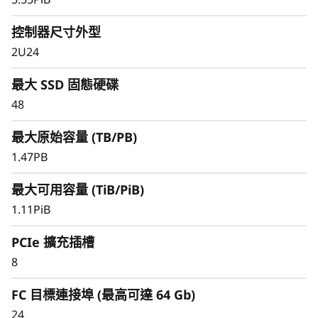
控制器尺寸外型
2U24
最大 SSD 固態硬碟
48
最大原始容量 (TB/PB)
簡化且一致的資料管理體驗
1.47PB
管理基礎架構應該是件簡單、不複雜的事。為關鍵
工作負載部署專用 SAN 解決方案，需要具備高可
最大可用容量 (TiB/PiB)
用性且方便管理的儲存設備。
1.11PiB
ThinkSystem DS 系列提供簡化且一致的管理體
PCIe 擴充插槽
驗。透過專為區塊儲存打造的解決方案，快速佈建
8
儲存設備並簡化 SAN 工作負載的資料管理，並迅
速掌握狀態與洞察，及早識別潛在的效能問題。
FC 目標連接埠 (最高可達 64 Gb)
24