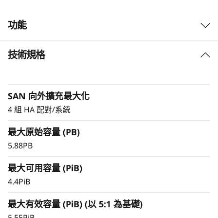
儲
功能
存
技術規格
卓越的效能、效率與可用性
陣
超高速全快閃區塊儲存，專為最需高效能與大儲存
列
容量的應用程式與工作負載而設計與最佳化，包括
SAN 向外擴充最大化
虛擬化應用程式、關鍵任務資料庫及其他以 SAN
為基礎的工作負載。
4 組 HA 配對/系統
最大原始容量 (PB)
ThinkSystem DS 系列支援大規模 SAN 環境，提
供更佳的有效儲存容量，維持高資料可用性，並透
5.88PB
過對稱式雙架構確保關鍵應用程式正常運作。
最大可用容量 (PiB)
4.4PiB
最大有效容量 (PiB) (以 5:1 為基礎)
5.55PiB