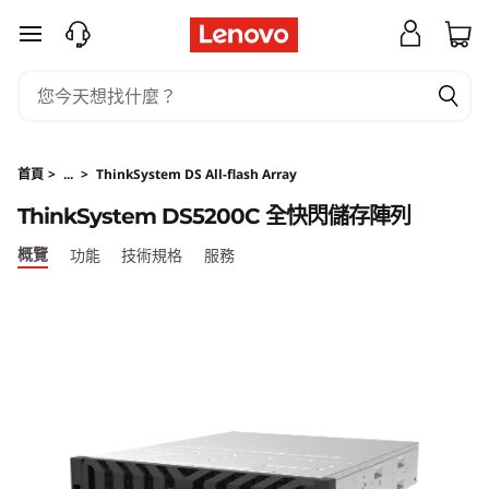
T
跳至主要內容
h
i
n
首頁
>
...
>
ThinkSystem DS All-flash Array
k
ThinkSystem DS5200C 全快閃儲存陣列
S
概覽
功能
技術規格
服務
y
s
t
e