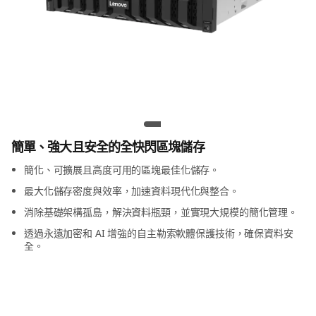
m
D
S
5
2
ThinkSystem DS5200C 全快閃儲存陣列
0
簡單、強大且安全的全快閃區塊儲存
簡化、可擴展且高度可用的區塊最佳化儲存。
0
最大化儲存密度與效率，加速資料現代化與整合。
C
消除基礎架構孤島，解決資料瓶頸，並實現大規模的簡化管理。
透過永遠加密和 AI 增強的自主勒索軟體保護技術，確保資料安
全
全。
快
閃