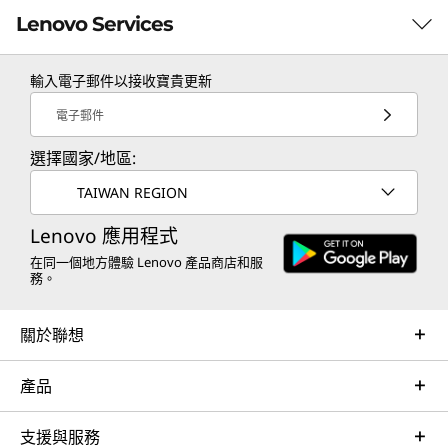
免受勒索軟體、外部網路攻擊及內部威脅。這確保
Lenovo Services
資料持續可用，將中斷降到最低，並能快速從故障
中恢復。
輸入電子郵件以接收寶貴更新
TruScale Services
電子郵件
Leverage real-time monitoring, 24x7 incident response,
選擇國家/地區:
and problem resolution, all through a single point of
contact. Quarterly health checks ensure ongoing
TAIWAN REGION
optimization and business innovation. Lenovo provides
remote active monitoring of hardware in the
Lenovo 應用程式
customer’s data center, enabling ongoing performance
在同一個地方體驗 Lenovo 產品商店和服
務。
and productivity.
Learn more
關於聯想
產品
AI Services
Get from an idea to a pre-production AI solution in just
支援與服務
weeks. Optimized for NVIDIA AI Enterprise and