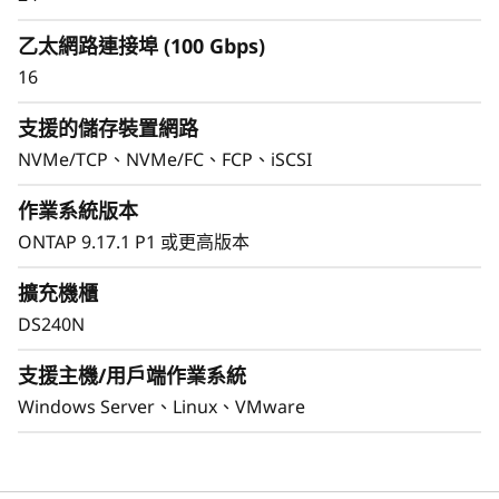
乙太網路連接埠 (100 Gbps)
16
支援的儲存裝置網路
NVMe/TCP、NVMe/FC、FCP、iSCSI
作業系統版本
ONTAP 9.17.1 P1 或更高版本
擴充機櫃
保持資料可用性與安全性，提供業界領先的資料保
護技術
DS240N
資料安全是任何組織的優先關注點。透過確保關鍵
支援主機/用戶端作業系統
資料持續可用、受保護且安全，降低營運風險並強
Windows Server、Linux、VMware
化業務連續性。
透過硬體與軟體雙重加密，結合內建機器學習模型
強化的即時自主勒索軟體偵測，保護您的寶貴資料