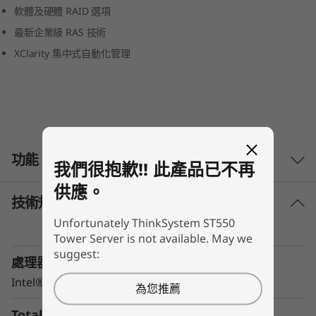
軟體及硬體 RAID 選項
0
最新企業級 RAS 技術
XClarity 集中式自動化管理
功能
我們很抱歉!! 此產品已不再
供應。
技術規格
要點
Unfortunately ThinkSystem ST550
最佳化系統設計，可符合幾乎任何工作負荷的效
Tower Server is not available. May we
能及成本點
suggest:
處理器
最新的處理器及記憶體技術連同 NVMe 磁碟機
可提供極致效能
Intel® Xeon® 2nd Generation
為您推薦
AnyBay 技術能以儲存配置提供出色彈性
Total Memory Capacity
進階的安全性技術 （包含可鎖定的底座、