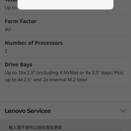
Kensington 鎖定插槽、機箱入侵交換器及 TPM
Up to 12x TruDDR4 RDIMM slots
1.2/2.0）
辦公室隔音設計及緊湊尺寸非常適合桌下型、桌
Form Factor
邊型或資料中心機架裝載型用途
4U
Number of Processors
2
Drive Bays
Up to 16x 2.5" (including 4 NVMe) or 8x 3.5" bays; Plus
up to 4x 2.5" and 2x internal M.2 boot
Lenovo Services
企業啟用，ROBO 就緒
輸入電子郵件以接收寶貴更新