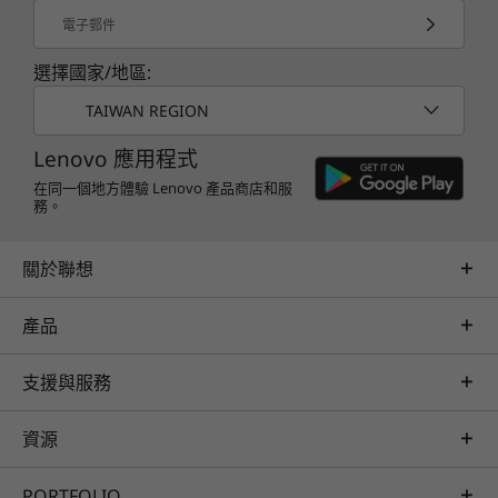
Lenovo ThinkSystem ST550 是可擴充的 4U 直立
TruScale Services
電子郵件
式伺服器，其中配備功能強大的 Intel® Xeon® 處
Leverage real-time monitoring, 24x7 incident response,
理器 Scalable 系列 CPU。其可提升資料中心預期
選擇國家/地區:
and problem resolution, all through a single point of
會提供的效能及可靠性，但最適合具備實體安全性
contact. Quarterly health checks ensure ongoing
及靜謐無聲作業的辦公室環境。其緊湊體積比舊版
TAIWAN REGION
optimization and business innovation. Lenovo provides
產品減少了 37% 體積，因此非常適合桌下型、桌
remote active monitoring of hardware in the
Lenovo 應用程式
邊型或機架裝載型用途。ST550 適合電子郵件/檔
customer’s data center, enabling ongoing performance
案/印刷及網路伺服、IT 基礎架構、虛擬化、VDI
在同一個地方體驗 Lenovo 產品商店和服
務。
and productivity.
及私人雲端。
Learn more
關於聯想
產品
AI Services
Get from an idea to a pre-production AI solution in just
支援與服務
weeks. Optimized for NVIDIA AI Enterprise and
leveraging accelerators like NVIDIA NIMs, Lenovo AI
資源
Fast Start for Enterprise accelerates use case
development and platform readiness for AI
PORTFOLIO