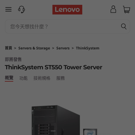
L
跳至主要內容
e
n
o
首頁
>
Servers & Storage
>
Servers
>
ThinkSystem
v
即將發售
ThinkSystem ST550 Tower Server
o
概覽
功能
技術規格
服務
T
h
i
n