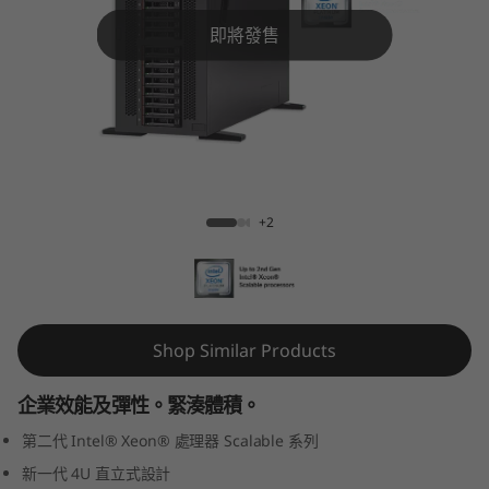
k
即將發售
S
y
s
t
ThinkSystem ST550 Tower Server
+2
e
m
S
Shop Similar Products
T
企業效能及彈性。緊湊體積。
5
第二代 Intel® Xeon® 處理器 Scalable 系列
5
新一代 4U 直立式設計