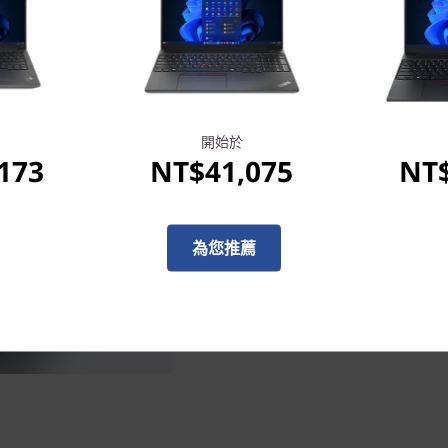
ThinkPad E14 Gen 5 
具有更佳的行程和間距有助於防止
開始於
軌跡板改善了螢幕瀏覽體驗。而令
173
NT$41,075
NT$
(2240 x 1400) 解析度，
及硬體式的低藍光
為您推薦