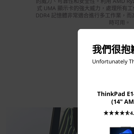
的威力、可靠性和安全性。利用 AMD Ryz
式 UMA 顯示卡的強大威力，處理所有
DDR4 記憶體非常適合進行多工作業，而高
時可用。
我們很抱歉
Unfortunately Th
ThinkPad E1
(14" AM
4