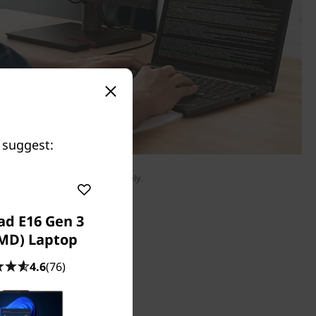
 suggest:
Monitor is sold separately.
ad E16 Gen 3
AMD) Laptop
4.6
(76)