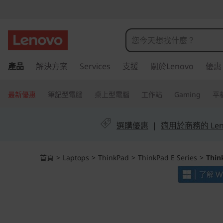
T
h
i
跳
產品
解決方案
Services
支援
關於Lenovo
優惠
至
n
主
k
要
最新優惠
筆記型電腦
桌上型電腦
工作站
Gaming
平
內
P
容
選購優惠
|
適用於商務的 Leno
a
d
首頁
>
Laptops
>
ThinkPad
>
ThinkPad E Series
>
Thin
E
1