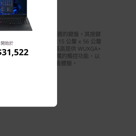
盡享優質體驗
(14″ AMD) 筆電具有更大、更舒適的鍵盤。其按鍵
意外輸入。平滑的 115 公釐 x 56 公釐
開始於
人驚豔的 14″ 螢幕最高提供 WUXGA+
31,522
其具備 100% sRGB 色域、選購的觸控功能，以
認證提供清晰、舒適的觀看體驗。