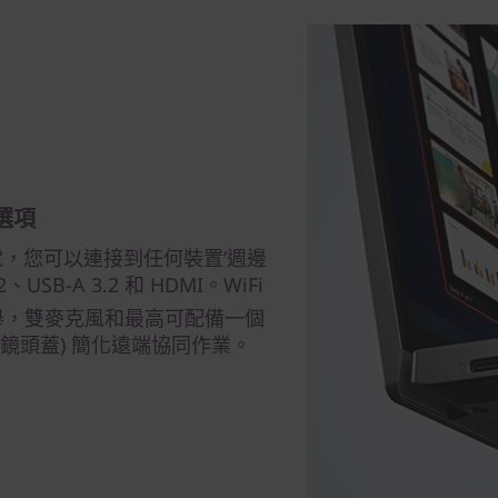
選項
MD) 筆電，您可以連接到任何裝置’週邊
SB-A 3.2 和 HDMI。WiFi
易舉，雙麥克風和最高可配備一個
防窺鏡頭蓋) 簡化遠端協同作業。